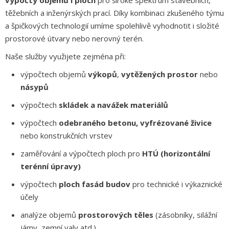
výpočty objemů i ploch
pro široké spektrum stavebních,
těžebních a inženýrských prací. Díky kombinaci zkušeného týmu
a špičkových technologií umíme spolehlivě vyhodnotit i složité
prostorové útvary nebo nerovný terén.
Naše služby využijete zejména při:
výpočtech objemů
výkopů
,
vytěžených prostor
nebo
násypů
výpočtech
skládek a navážek materiálů
výpočtech
odebraného betonu, vyfrézované živice
nebo konstrukčních vrstev
zaměřování a výpočtech ploch pro
HTÚ (horizontální
terénní úpravy)
výpočtech
ploch fasád budov
pro technické i výkaznické
účely
analýze objemů
prostorových těles
(zásobníky, silážní
jámy, zemní valy atd.)