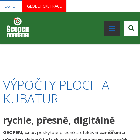
E-SHOP
GEODETICKÉ PRÁCE
VÝPOČTY PLOCH A
KUBATUR
rychle, přesně, digitálně
GEOPEN, s.r.o.
poskytuje přesné a efektivní
zaměření a