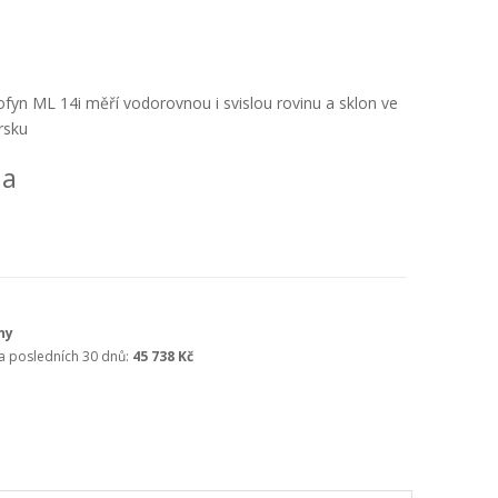
ofyn ML 14i měří vodorovnou i svislou rovinu a sklon ve
rsku
na
ny
za posledních 30 dnů:
45 738 Kč