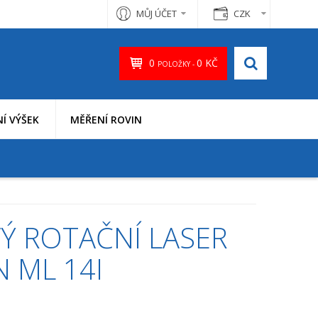
MŮJ ÚČET
CZK
0
0 KČ
POLOŽKY -
Í VÝŠEK
MĚŘENÍ ROVIN
Ý ROTAČNÍ LASER
 ML 14I