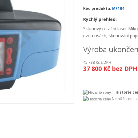
Kód produktu:
MF104
Rychlý přehled:
Sklonový rotační laser Mikr
dvou osách, skenování pap
Výroba ukonče
45 738 Kč
s DPH
37 800 Kč
bez DPH
Historie ce
Nejnižší cena 