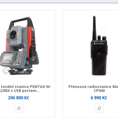
 totální stanice PENTAX W-
Přenosná radiostanice Mo
822NX s USB portem...
CP040
206 800 Kč
6 990 Kč