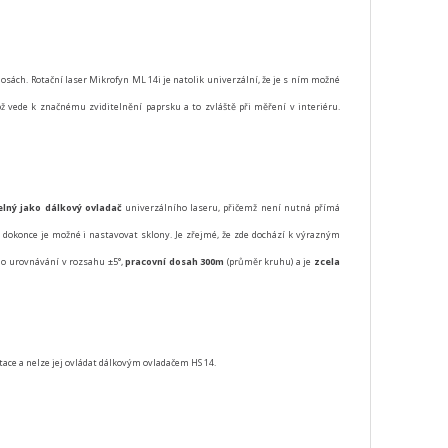
ách. Rotační laser Mikrofyn ML 14i je natolik univerzální, že je s ním možné
ož vede k značnému zviditelnění paprsku a to zvláště při měření v interiéru.
elný jako dálkový ovladač
univerzálního laseru, přičemž není nutná přímá
a dokonce je možné i nastavovat sklony. Je zřejmé, že zde dochází k výrazným
ho urovnávání v rozsahu ±5°,
pracovní dosah 300m
(průměr kruhu) a je
zcela
tace a nelze jej ovládat dálkovým ovladačem HS 14.