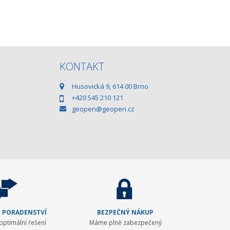
KONTAKT
Husovická 9, 614 00 Brno
+420 545 210 121
geopen@geopen.cz
 PORADENSTVÍ
BEZPEČNÝ NÁKUP
ptimální řešení
Máme plně zabezpečený