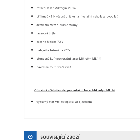
rotační laser Mikrofyn ML 14i
přijímač HS 14 včetně držáku na nivelační nebo laserovou lať
držák pro měření svislé roviny
laserové brýle
baterie Makita 7,2 V
nabíječka baterií na 220V
přenosný kufr pro rotační laser Mikrofyn ML 14i
návod na použití v češtině
Volitelné příslušenství pro rotační laser Mikrofyn ML 14i
výsuvný stativteleskopická lať s jezdcem
SOUVISEJÍCÍ ZBOŽÍ