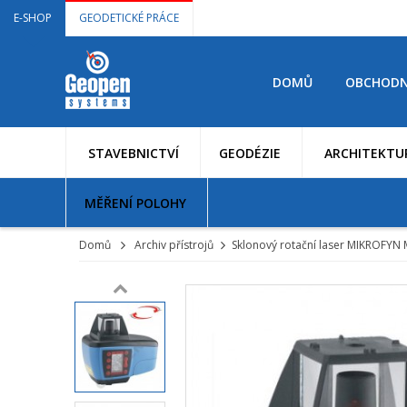
E-SHOP
GEODETICKÉ PRÁCE
DOMŮ
OBCHODN
STAVEBNICTVÍ
GEODÉZIE
ARCHITEKTU
MĚŘENÍ POLOHY
Domů
Archiv přístrojů
Sklonový rotační laser MIKROFYN 