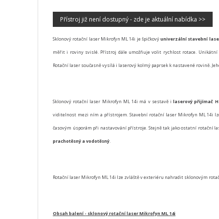
Přístroj již není dostupný - zde je aktuální nabídka >>
Sklonový rotační laser Mikrofyn ML 14i
je špičkový
univerzální stavební lase
měřit i roviny svislé. Přístroj dále umožňuje volit rychlost rotace. Uniká
Rotační laser současně vysílá i laserový kolmý paprsek k nastavené rovině. Jeh
Sklonový rotační laser Mikrofyn ML 14i
má v sestavě i
laserový přijímač H
viditelnost mezi ním a přístrojem. Stavební rotační laser Mikrofyn ML 14i l
časovým úsporám při nastavování přístroje. Stejně tak jako ostatní rotační 
prachotěsný a vodotěsný
.
Rotační laser Mikrofyn ML 14i
lze zvláště v exteriéru nahradit sklonovým rot
Obsah balení - sklonový rotační laser Mikrofyn ML 14i