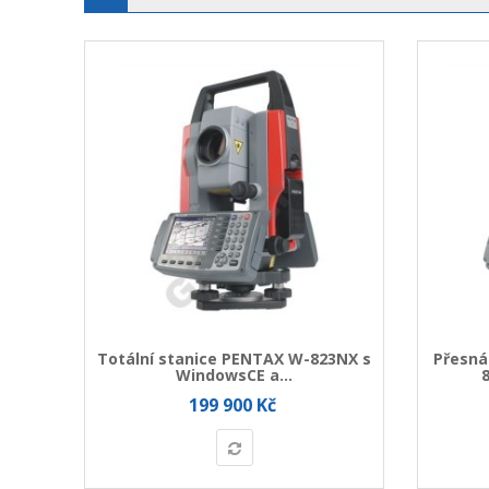
vem
Totální stanice PENTAX W-823NX s
Přesná
WindowsCE a...
199 900 Kč