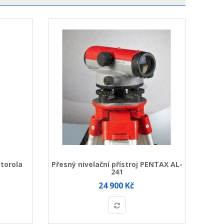
torola
Přesný nivelační přístroj PENTAX AL-
Optick
241
24 900 Kč