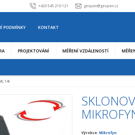
+420 545 210 121
geopen@geopen.cz
Í PODMÍNKY
KONTAKT
RA
PROJEKTOVÁNÍ
MĚŘENÍ VZDÁLENOSTÍ
MĚŘEN
ML 14i
SKLONOV
MIKROFYN
Výrobce:
Mikrofyn