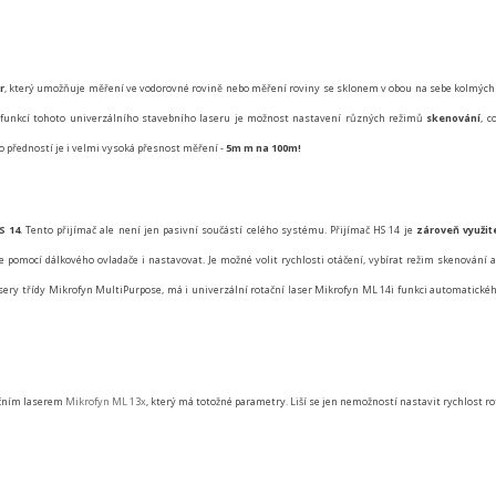
r
, který umožňuje měření ve vodorovné rovině nebo měření roviny se sklonem v obou na sebe kolmých os
tní funkcí tohoto univerzálního stavebního laseru je možnost nastavení různých režimů
skenování
, c
o předností je i velmi vysoká přesnost měření -
5m m na 100m!
S 14
. Tento přijímač ale není jen pasivní součástí celého systému. Přijímač HS 14 je
zároveň využit
ze pomocí dálkového ovladače i nastavovat. Je možné volit rychlosti otáčení, vybírat režim skenování 
lasery třídy Mikrofyn MultiPurpose, má i univerzální rotační laser Mikrofyn ML 14i funkci automatické
ačním laserem
Mikrofyn ML 13x
, který má totožné parametry. Liší se jen nemožností nastavit rychlost ro