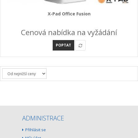
+
GEODETICKÝ A CAD SOFTWARE
X-Pad Office Fusion
OBCHODNÍ PODMÍNKY SPOLEČNOSTI GEOPEN, S.R.O.
Cenová nabídka na vyžádání
SERVIS A KALIBRACE
INDIVIDUÁLNÍ PORADENSTVÍ
POPTAT
O NÁKUPU
ADMINISTRACE
Přihlásit se