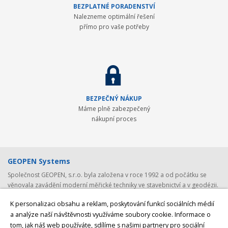
BEZPLATNÉ PORADENSTVÍ
Nalezneme optimální řešení
přímo pro vaše potřeby
BEZPEČNÝ NÁKUP
Máme plně zabezpečený
nákupní proces
GEOPEN Systems
Společnost GEOPEN, s.r.o. byla založena v roce 1992 a od počátku se
věnovala zavádění moderní měřické techniky ve stavebnictví a v geodézii.
První světovou značkou, kterou společnost představila v ČR, byl Pentax -
K personalizaci obsahu a reklam, poskytování funkcí sociálních médií
přední japonský výrobce (nejen) geodetické techniky. Postupem času byla
a analýze naší návštěvnosti využíváme soubory cookie. Informace o
nabídka rozšířena o spolehlivá laserová zařízení Laser Alignment a
tom, jak náš web používáte, sdílíme s našimi partnery pro sociální
Mikrofyn. S rozvojem satelitních systémů jsme v roce 2008 navázali