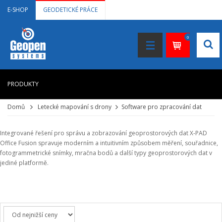
E-SHOP
GEODETICKÉ PRÁCE
0
PRODUKTY
Domů
Letecké mapování s drony
Software pro zpracování dat
HOME
+
LASEROVÉ DÁLKOMĚRY
Integrované řešení pro správu a zobrazování geoprostorových dat X-PAD
Office Fusion spravuje moderním a intuitivním způsobem měření, souřadnice,
+
NIVELAČNÍ PŘÍSTROJE
fotogrammetrické snímky, mračna bodů a další typy geoprostorových dat v
jediné platformě.
+
STAVEBNÍ LASERY
+
DOKUMENTACE VE 3D
+
GNSS, GPS MĚŘENÍ