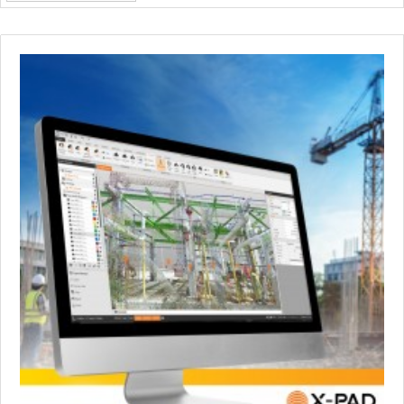
+
HLEDAČKY A DETEKTORY
+
TEODOLITY
+
TOTÁLNÍ STANICE
+
ZNAČKOVACÍ SPREJE SOPPEC
+
ODOLNÉ RUČNÍ POČÍTAČE A TABLETY
+
OSTATNÍ STAVEBNÍ MĚŘIDLA
+
MĚŘICKÉ POMŮCKY A PŘÍSLUŠENSTVÍ
ARCHIV PŘÍSTROJŮ
+
PŘÍSLUŠENSTVÍ K PŘÍSTROJŮM
+
MĚŘÍCÍ PŘÍSTROJE SE SLEVOU
NIVELACE MINIBAGRŮ A RYPADEL