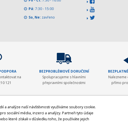
Po - Čt:
7:30 - 16:00
Pá:
7:30 - 15:00
So, Ne:
zavřeno
 PODPORA
BEZPROBLÉMOVÉ DORUČENÍ
BEZPLATNÉ
ontaktovat na
Spolupracujeme s hlavními
Nalezneme o
210 121
přepravními společnostmi
přímo pro
dií a analýze naší návštěvnosti využíváme soubory cookie.
ro sociální média, inzerci a analýzy. Partneři tyto údaje
ku se věnovala zavádění moderní měřické techniky ve stavebnictví a v geodézii.
ebo které získali v důsledku toho, že používáte jejich
y. Postupem času byla nabídka rozšířena o spolehlivá laserová zařízení Laser A
producentem GNSS přijímačů a GNSS antén
z USA. V posledních letech byly do 