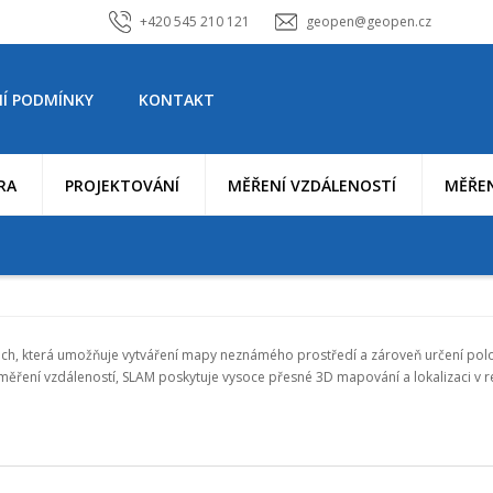
+420 545 210 121
geopen@geopen.cz
Í PODMÍNKY
KONTAKT
RA
PROJEKTOVÁNÍ
MĚŘENÍ VZDÁLENOSTÍ
MĚŘEN
h, která umožňuje vytváření mapy neznámého prostředí a zároveň určení polohy
ěření vzdáleností, SLAM poskytuje vysoce přesné 3D mapování a lokalizaci v re