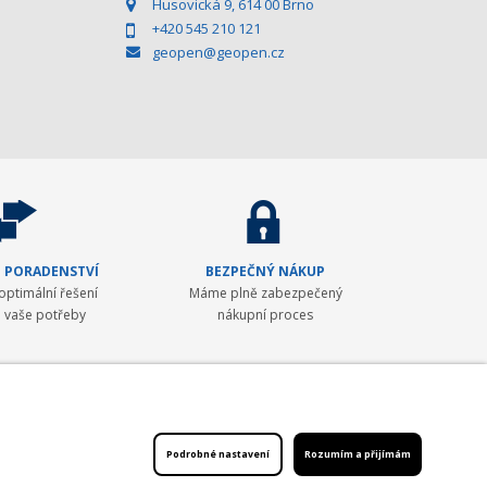
Husovická 9, 614 00 Brno
+420 545 210 121
geopen@geopen.cz
 PORADENSTVÍ
BEZPEČNÝ NÁKUP
ptimální řešení
Máme plně zabezpečený
 vaše potřeby
nákupní proces
 První světovou značkou, kterou společnost představila v ČR,
lignment a Mikrofyn. S rozvojem satelitních systémů jsme v roce
Podrobné nastavení
Rozumím a přijímám
naší nabídky přidány ještě lokátory podzemních vedení