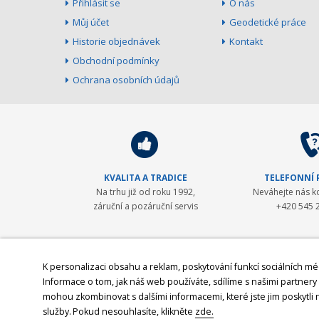
Přihlásit se
O nás
Můj účet
Geodetické práce
Historie objednávek
Kontakt
Obchodní podmínky
Ochrana osobních údajů
KVALITA A TRADICE
TELEFONNÍ
Na trhu již od roku 1992,
Neváhejte nás k
záruční a pozáruční servis
+420 545 
GEOPEN Systems
K personalizaci obsahu a reklam, poskytování funkcí sociálních mé
Informace o tom, jak náš web používáte, sdílíme s našimi partnery p
Společnost GEOPEN, s.r.o. byla založena v roce 1992 a od počát
mohou zkombinovat s dalšími informacemi, které jste jim poskytli n
byl Pentax - přední japonský výrobce (nejen) geodetické technik
služby.
Pokud nesouhlasíte, klikněte
zde.
2008 navázali spolupráci se společností
Javad GNSS, světovým 