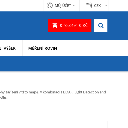
MŮJ ÚČET
CZK
0
0 KČ
POLOŽKY -
Í VÝŠEK
MĚŘENÍ ROVIN
 zařízení v této mapě. V kombinaci s LiDAR (Light Detection and
áln...