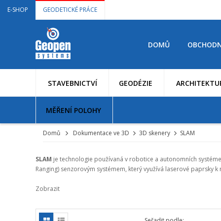
E-SHOP
GEODETICKÉ PRÁCE
DOMŮ
OBCHODN
STAVEBNICTVÍ
GEODÉZIE
ARCHITEKTU
MĚŘENÍ POLOHY
Domů
Dokumentace ve 3D
3D skenery
SLAM
SLAM
je technologie používaná v robotice a autonomních systémec
Ranging) senzorovým systémem, který využívá laserové paprsky k m
Zobrazit
Seřadit podle: