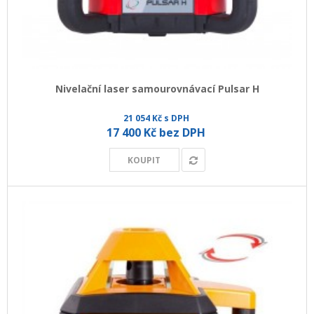
+
GEODETICKÝ A CAD SOFTWARE
OBCHODNÍ PODMÍNKY SPOLEČNOSTI GEOPEN, S.R.O.
SERVIS A KALIBRACE
Nivelační laser samourovnávací Pulsar H
INDIVIDUÁLNÍ PORADENSTVÍ
21 054 Kč s DPH
O NÁKUPU
17 400 Kč bez DPH
KOUPIT