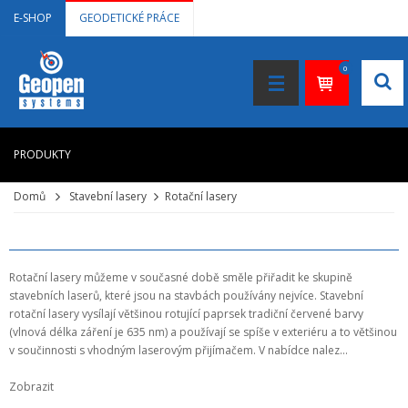
E-SHOP
GEODETICKÉ PRÁCE
0
PRODUKTY
Domů
Stavební lasery
Rotační lasery
HOME
+
LASEROVÉ DÁLKOMĚRY
+
NIVELAČNÍ PŘÍSTROJE
Rotační lasery můžeme v současné době směle přiřadit ke skupině
stavebních laserů, které jsou na stavbách používány nejvíce. Stavební
+
STAVEBNÍ LASERY
rotační lasery vysílají většinou rotující paprsek tradiční červené barvy
(vlnová délka záření je 635 nm) a používají se spíše v exteriéru a to většinou
+
DOKUMENTACE VE 3D
v součinnosti s vhodným laserovým přijímačem. V nabídce nalez...
+
GNSS, GPS MĚŘENÍ
Zobrazit