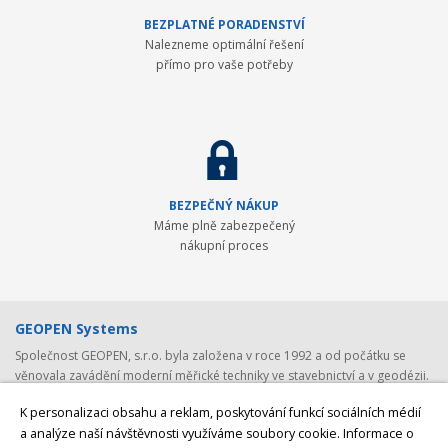
BEZPLATNÉ PORADENSTVÍ
Nalezneme optimální řešení
přímo pro vaše potřeby
BEZPEČNÝ NÁKUP
Máme plně zabezpečený
nákupní proces
GEOPEN Systems
Společnost GEOPEN, s.r.o. byla založena v roce 1992 a od počátku se
věnovala zavádění moderní měřické techniky ve stavebnictví a v geodézii.
První světovou značkou, kterou společnost představila v ČR, byl Pentax -
K personalizaci obsahu a reklam, poskytování funkcí sociálních médií
přední japonský výrobce (nejen) geodetické techniky. Postupem času byla
a analýze naší návštěvnosti využíváme soubory cookie. Informace o
nabídka rozšířena o spolehlivá laserová zařízení Laser Alignment a