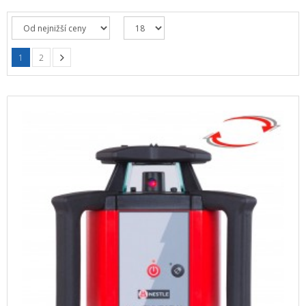
+
HLEDAČKY A DETEKTORY
+
TEODOLITY
1
2
+
TOTÁLNÍ STANICE
+
ZNAČKOVACÍ SPREJE SOPPEC
+
ODOLNÉ RUČNÍ POČÍTAČE A TABLETY
+
OSTATNÍ STAVEBNÍ MĚŘIDLA
+
MĚŘICKÉ POMŮCKY A PŘÍSLUŠENSTVÍ
ARCHIV PŘÍSTROJŮ
+
PŘÍSLUŠENSTVÍ K PŘÍSTROJŮM
+
MĚŘÍCÍ PŘÍSTROJE SE SLEVOU
NIVELACE MINIBAGRŮ A RYPADEL