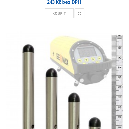
243 Kč bez DPH
+
GEODETICKÝ A CAD SOFTWARE
KOUPIT
OBCHODNÍ PODMÍNKY SPOLEČNOSTI GEOPEN, S.R.O.
SERVIS A KALIBRACE
INDIVIDUÁLNÍ PORADENSTVÍ
O NÁKUPU