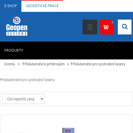
E-SHOP
GEODETICKÉ PRÁCE
0
PRODUKTY
Domů
Příslušenství k přístrojům
Příslušenství pro potrubní lasery
HOME
+
LASEROVÉ DÁLKOMĚRY
Příslušenství pro potrubní lasery
+
NIVELAČNÍ PŘÍSTROJE
+
STAVEBNÍ LASERY
+
DOKUMENTACE VE 3D
+
GNSS, GPS MĚŘENÍ