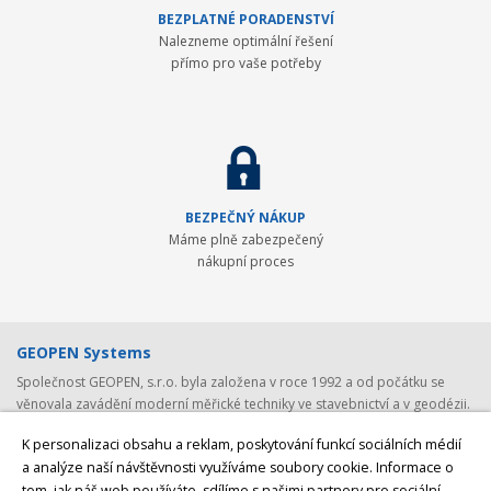
BEZPLATNÉ PORADENSTVÍ
Nalezneme optimální řešení
přímo pro vaše potřeby
BEZPEČNÝ NÁKUP
Máme plně zabezpečený
nákupní proces
GEOPEN Systems
Společnost GEOPEN, s.r.o. byla založena v roce 1992 a od počátku se
věnovala zavádění moderní měřické techniky ve stavebnictví a v geodézii.
První světovou značkou, kterou společnost představila v ČR, byl Pentax -
K personalizaci obsahu a reklam, poskytování funkcí sociálních médií
přední japonský výrobce (nejen) geodetické techniky. Postupem času byla
a analýze naší návštěvnosti využíváme soubory cookie. Informace o
nabídka rozšířena o spolehlivá laserová zařízení Laser Alignment a
tom, jak náš web používáte, sdílíme s našimi partnery pro sociální