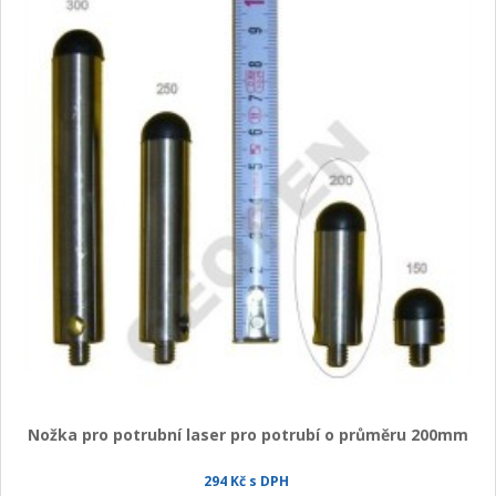
+
HLEDAČKY A DETEKTORY
+
TEODOLITY
+
TOTÁLNÍ STANICE
+
ZNAČKOVACÍ SPREJE SOPPEC
+
ODOLNÉ RUČNÍ POČÍTAČE A TABLETY
+
OSTATNÍ STAVEBNÍ MĚŘIDLA
+
MĚŘICKÉ POMŮCKY A PŘÍSLUŠENSTVÍ
ARCHIV PŘÍSTROJŮ
+
PŘÍSLUŠENSTVÍ K PŘÍSTROJŮM
+
MĚŘÍCÍ PŘÍSTROJE SE SLEVOU
Nožka pro potrubní laser pro potrubí o průměru 200mm
NIVELACE MINIBAGRŮ A RYPADEL
294 Kč s DPH