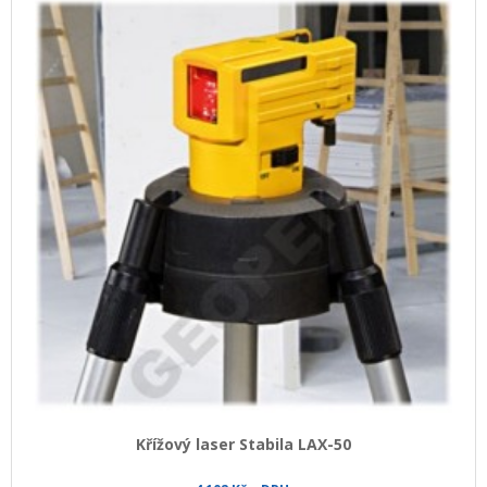
+
HLEDAČKY A DETEKTORY
+
TEODOLITY
+
TOTÁLNÍ STANICE
+
ZNAČKOVACÍ SPREJE SOPPEC
+
ODOLNÉ RUČNÍ POČÍTAČE A TABLETY
+
OSTATNÍ STAVEBNÍ MĚŘIDLA
+
MĚŘICKÉ POMŮCKY A PŘÍSLUŠENSTVÍ
ARCHIV PŘÍSTROJŮ
+
PŘÍSLUŠENSTVÍ K PŘÍSTROJŮM
+
MĚŘÍCÍ PŘÍSTROJE SE SLEVOU
Křížový laser Stabila LAX-50
NIVELACE MINIBAGRŮ A RYPADEL