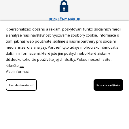
BEZPEČNÝ NÁKUP
Máme plně zabezpečený
K personalizaci obsahu a reklam, poskytování funkcí sociálních médií
nákupní proces
a analýze naší návštěvnosti využíváme soubory cookie. Informace o
tom, jak náš web používáte, sdílíme s našimi partnery pro sociální
média, inzerci a analýzy. Partneři tyto údaje mohou zkombinovat s
dalšími informacemi, které jste jim poskytli nebo které získali v
GEOPEN Systems
důsledku toho, že používáte jejich služby.
Pokud nesouhlasíte,
Společnost GEOPEN, s.r.o. byla založena v roce 1992 a od počátku se
klikněte
zde.
věnovala zavádění moderní měřické techniky ve stavebnictví a v geodézii.
Více informací
První světovou značkou, kterou společnost představila v ČR, byl Pentax -
přední japonský výrobce (nejen) geodetické techniky. Postupem času byla
nabídka rozšířena o spolehlivá laserová zařízení Laser Alignment a
Podrobné nastavení
Rozumím a přijímám
Mikrofyn. S rozvojem satelitních systémů jsme v roce 2008 navázali
spolupráci se společností
Javad GNSS, světovým producentem GNSS
přijímačů a GNSS antén
z USA. V posledních letech byly do naší nabídky
přidány ještě lokátory podzemních vedení
CableDetection a speciální
laserová technika značek AMA Laser a Theis
. Posledním, nicméně velmi
významných, krokem bylo rozšíření naší nabídky o špičkovou měřící
techniku značky
Geomax.