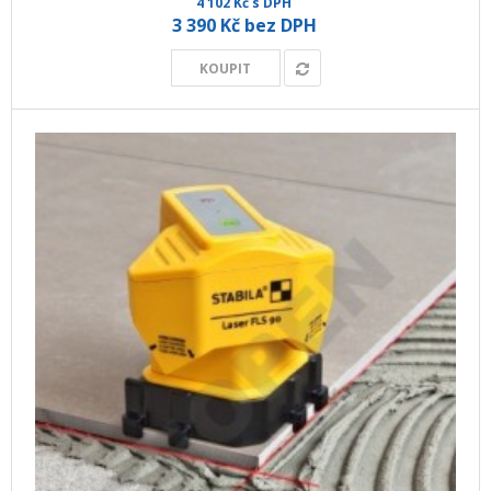
4 102 Kč s DPH
+
GEODETICKÝ A CAD SOFTWARE
3 390 Kč bez DPH
OBCHODNÍ PODMÍNKY SPOLEČNOSTI GEOPEN, S.R.O.
KOUPIT
SERVIS A KALIBRACE
INDIVIDUÁLNÍ PORADENSTVÍ
O NÁKUPU