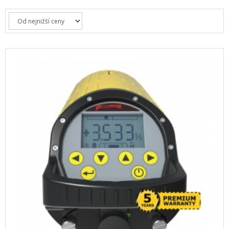
+
HLEDAČKY A DETEKTORY
+
TEODOLITY
+
TOTÁLNÍ STANICE
+
ZNAČKOVACÍ SPREJE SOPPEC
+
ODOLNÉ RUČNÍ POČÍTAČE A TABLETY
+
OSTATNÍ STAVEBNÍ MĚŘIDLA
+
MĚŘICKÉ POMŮCKY A PŘÍSLUŠENSTVÍ
ARCHIV PŘÍSTROJŮ
+
PŘÍSLUŠENSTVÍ K PŘÍSTROJŮM
+
MĚŘÍCÍ PŘÍSTROJE SE SLEVOU
NIVELACE MINIBAGRŮ A RYPADEL