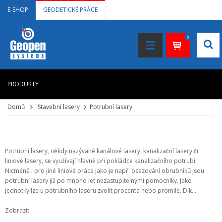
E-SHOP
GEODETICKÉ PRÁCE
0
PRODUKTY
Domů
Stavební lasery
Potrubní lasery
HOME
+
LASEROVÉ DÁLKOMĚRY
+
NIVELAČNÍ PŘÍSTROJE
Potrubní lasery, někdy nazývané kanálové lasery, kanalizační lasery či
liniové lasery, se využívají hlavně při pokládce kanalizačního potrubí.
+
STAVEBNÍ LASERY
Nicméně i pro jiné liniové práce jako je např. osazování obrubníků jsou
potrubní lasery již po mnoho let nezastupitelnými pomocníky. Jako
+
DOKUMENTACE VE 3D
jednotky lze u potrubního laseru zvolit procenta nebo promile. Dík...
+
GNSS, GPS MĚŘENÍ
Zobrazit