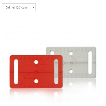
+
HLEDAČKY A DETEKTORY
+
TEODOLITY
+
TOTÁLNÍ STANICE
+
ZNAČKOVACÍ SPREJE SOPPEC
+
ODOLNÉ RUČNÍ POČÍTAČE A TABLETY
+
OSTATNÍ STAVEBNÍ MĚŘIDLA
+
MĚŘICKÉ POMŮCKY A PŘÍSLUŠENSTVÍ
ARCHIV PŘÍSTROJŮ
+
PŘÍSLUŠENSTVÍ K PŘÍSTROJŮM
+
MĚŘÍCÍ PŘÍSTROJE SE SLEVOU
NIVELACE MINIBAGRŮ A RYPADEL