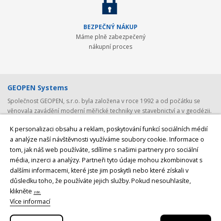
BEZPEČNÝ NÁKUP
Máme plně zabezpečený
nákupní proces
GEOPEN Systems
Společnost GEOPEN, s.r.o. byla založena v roce 1992 a od počátku se
věnovala zavádění moderní měřické techniky ve stavebnictví a v geodézii.
První světovou značkou, kterou společnost představila v ČR, byl Pentax -
K personalizaci obsahu a reklam, poskytování funkcí sociálních médií
přední japonský výrobce (nejen) geodetické techniky. Postupem času byla
a analýze naší návštěvnosti využíváme soubory cookie. Informace o
nabídka rozšířena o spolehlivá laserová zařízení Laser Alignment a
tom, jak náš web používáte, sdílíme s našimi partnery pro sociální
Mikrofyn. S rozvojem satelitních systémů jsme v roce 2008 navázali
spolupráci se společností
média, inzerci a analýzy. Partneři tyto údaje mohou zkombinovat s
Javad GNSS, světovým producentem GNSS
přijímačů a GNSS antén
z USA. V posledních letech byly do naší nabídky
dalšími informacemi, které jste jim poskytli nebo které získali v
přidány ještě lokátory podzemních vedení
CableDetection a speciální
důsledku toho, že používáte jejich služby.
Pokud nesouhlasíte,
laserová technika značek AMA Laser a Theis
. Posledním, nicméně velmi
klikněte
zde.
významných, krokem bylo rozšíření naší nabídky o špičkovou měřící
Více informací
techniku značky
Geomax.