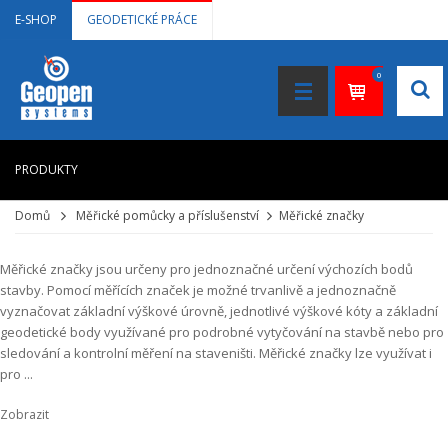
E-SHOP
GEODETICKÉ PRÁCE
0
PRODUKTY
Domů
Měřické pomůcky a příslušenství
Měřické značky
HOME
+
LASEROVÉ DÁLKOMĚRY
Měřické značky jsou určeny pro jednoznačné určení výchozích bodů
stavby. Pomocí měřících značek je možné trvanlivě a jednoznačně
+
NIVELAČNÍ PŘÍSTROJE
vyznačovat základní výškové úrovně, jednotlivé výškové kóty a základní
geodetické body využívané pro podrobné vytyčování na stavbě nebo pro
+
STAVEBNÍ LASERY
sledování a kontrolní měření na staveništi. Měřické značky lze využívat i
pro ...
+
DOKUMENTACE VE 3D
Zobrazit
+
GNSS, GPS MĚŘENÍ