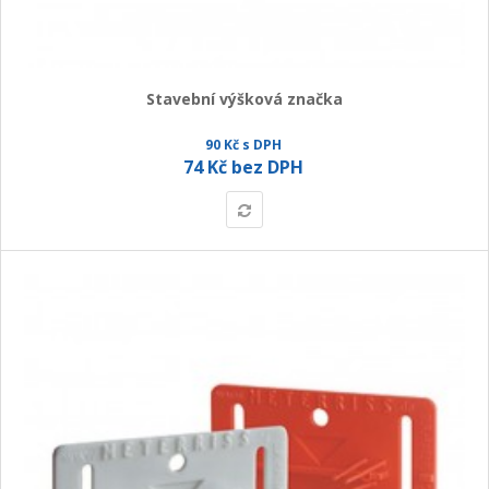
+
GEODETICKÝ A CAD SOFTWARE
OBCHODNÍ PODMÍNKY SPOLEČNOSTI GEOPEN, S.R.O.
Stavební výšková značka
SERVIS A KALIBRACE
90 Kč s DPH
INDIVIDUÁLNÍ PORADENSTVÍ
74 Kč bez DPH
O NÁKUPU