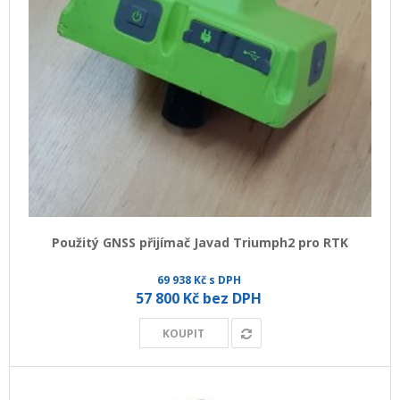
Použitý GNSS přijímač Javad Triumph2 pro RTK
69 938 Kč s DPH
57 800 Kč bez DPH
KOUPIT