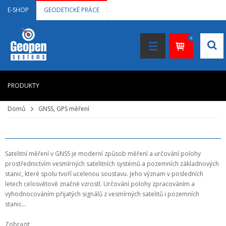
E-SHOP
GEODETICKÉ PRÁCE
0
PRODUKTY
Domů
GNSS, GPS měření
HOME
+
LASEROVÉ DÁLKOMĚRY
+
NIVELAČNÍ PŘÍSTROJE
Satelitní měření v GNSS je moderní způsob měření a určování polohy
prostřednictvím vesmírných satelitních systémů a pozemních základnových
+
STAVEBNÍ LASERY
stanic, které spolu tvoří ucelenou soustavu. Jeho význam v posledních
letech celosvětově značně vzrostl. Určování polohy zpracováním a
+
DOKUMENTACE VE 3D
vyhodnocováním přijatých signálů z vesmírných satelitů i pozemních
stanic...
+
GNSS, GPS MĚŘENÍ
Zobrazit