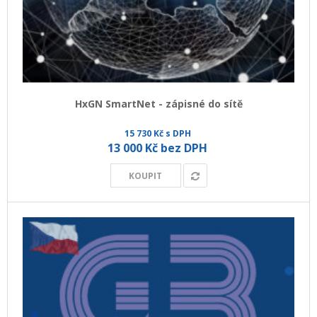
+
GEODETICKÝ A CAD SOFTWARE
OBCHODNÍ PODMÍNKY SPOLEČNOSTI GEOPEN, S.R.O.
SERVIS A KALIBRACE
INDIVIDUÁLNÍ PORADENSTVÍ
HxGN SmartNet - zápisné do sítě
O NÁKUPU
15 730 Kč s DPH
13 000 Kč bez DPH
KOUPIT