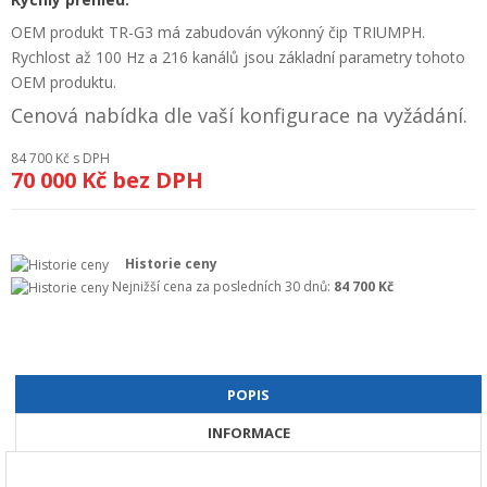
+
GEODETICKÝ A CAD SOFTWARE
OEM produkt TR-G3 má zabudován výkonný čip TRIUMPH.
Rychlost až 100 Hz a 216 kanálů jsou základní parametry tohoto
OBCHODNÍ PODMÍNKY SPOLEČNOSTI GEOPEN, S.R.O.
OEM produktu.
SERVIS A KALIBRACE
Cenová nabídka dle vaší konfigurace na vyžádání.
INDIVIDUÁLNÍ PORADENSTVÍ
84 700 Kč
s DPH
70 000 Kč
bez DPH
O NÁKUPU
Historie ceny
Nejnižší cena za posledních 30 dnů:
84 700 Kč
POPIS
INFORMACE