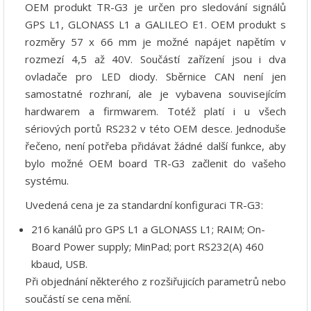
OEM produkt TR-G3 je určen pro sledování signálů
GPS L1, GLONASS L1 a GALILEO E1. OEM produkt s
rozměry 57 x 66 mm je možné napájet napětím v
rozmezí 4,5 až 40V. Součástí zařízení jsou i dva
ovladače pro LED diody. Sběrnice CAN není jen
samostatné rozhraní, ale je vybavena souvisejícím
hardwarem a firmwarem. Totéž platí i u všech
sériových portů RS232 v této OEM desce. Jednoduše
řečeno, není potřeba přidávat žádné další funkce, aby
bylo možné OEM board TR-G3 začlenit do vašeho
systému.
Uvedená cena je za standardní konfiguraci TR-G3:
216 kanálů pro GPS L1 a GLONASS L1; RAIM; On-
Board Power supply; MinPad; port RS232(A) 460
kbaud, USB.
Při objednání některého z rozšiřujicích parametrů nebo
součástí se cena mění.