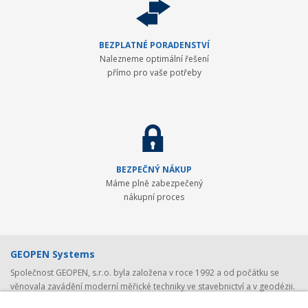
BEZPLATNÉ PORADENSTVÍ
Nalezneme optimální řešení
přímo pro vaše potřeby
BEZPEČNÝ NÁKUP
Máme plně zabezpečený
nákupní proces
GEOPEN Systems
Společnost GEOPEN, s.r.o. byla založena v roce 1992 a od počátku se
věnovala zavádění moderní měřické techniky ve stavebnictví a v geodézii.
První světovou značkou, kterou společnost představila v ČR, byl Pentax -