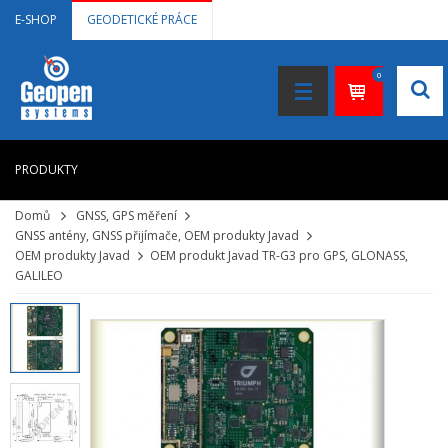
E-SHOP
GEODETICKÉ PRÁCE
0
PRODUKTY
Domů
GNSS, GPS měření
HOME
GNSS antény, GNSS přijímače, OEM produkty Javad
OEM produkty Javad
OEM produkt Javad TR-G3 pro GPS, GLONASS,
+
LASEROVÉ DÁLKOMĚRY
GALILEO
+
NIVELAČNÍ PŘÍSTROJE
+
STAVEBNÍ LASERY
+
DOKUMENTACE VE 3D
+
GNSS, GPS MĚŘENÍ