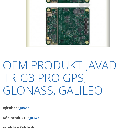
+
HLEDAČKY A DETEKTORY
+
TEODOLITY
+
TOTÁLNÍ STANICE
+
ZNAČKOVACÍ SPREJE SOPPEC
+
ODOLNÉ RUČNÍ POČÍTAČE A TABLETY
OEM PRODUKT JAVAD
+
OSTATNÍ STAVEBNÍ MĚŘIDLA
TR-G3 PRO GPS,
+
MĚŘICKÉ POMŮCKY A PŘÍSLUŠENSTVÍ
GLONASS, GALILEO
ARCHIV PŘÍSTROJŮ
+
PŘÍSLUŠENSTVÍ K PŘÍSTROJŮM
Výrobce:
Javad
+
MĚŘÍCÍ PŘÍSTROJE SE SLEVOU
Kód produktu:
JA243
NIVELACE MINIBAGRŮ A RYPADEL
Rychlý přehled: