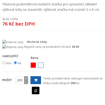
+
Plastová podomítková nivelační značka pro vyznačení základní
GEODETICKÝ A CAD SOFTWARE
výškové kóty na staveništi. Výšková značka má rozměr 5 x 8 cm.
OBCHODNÍ PODMÍNKY SPOLEČNOSTI GEOPEN, S.R.O.
92 Kč
s DPH
76 Kč
bez DPH
SERVIS A KALIBRACE
INDIVIDUÁLNÍ PORADENSTVÍ
Historie ceny
O NÁKUPU
Nejnižší cena za posledních 30 dnů:
92 Kč
SAMOLEPÍCÍ
Barva
Ano
Ne
+
Tento produkt nelze zakoupit samostatně. Je
POČET
-
třeba zvolit alespoň
200
ks.