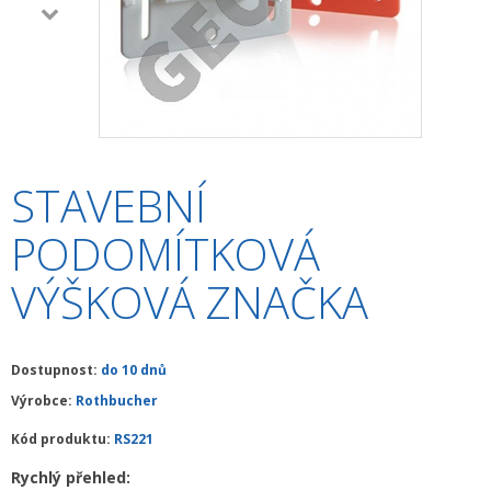
+
HLEDAČKY A DETEKTORY
+
TEODOLITY
+
TOTÁLNÍ STANICE
+
ZNAČKOVACÍ SPREJE SOPPEC
STAVEBNÍ
+
ODOLNÉ RUČNÍ POČÍTAČE A TABLETY
PODOMÍTKOVÁ
+
OSTATNÍ STAVEBNÍ MĚŘIDLA
VÝŠKOVÁ ZNAČKA
+
MĚŘICKÉ POMŮCKY A PŘÍSLUŠENSTVÍ
ARCHIV PŘÍSTROJŮ
Dostupnost:
do 10 dnů
+
PŘÍSLUŠENSTVÍ K PŘÍSTROJŮM
Výrobce:
Rothbucher
+
MĚŘÍCÍ PŘÍSTROJE SE SLEVOU
Kód produktu:
RS221
NIVELACE MINIBAGRŮ A RYPADEL
Rychlý přehled: