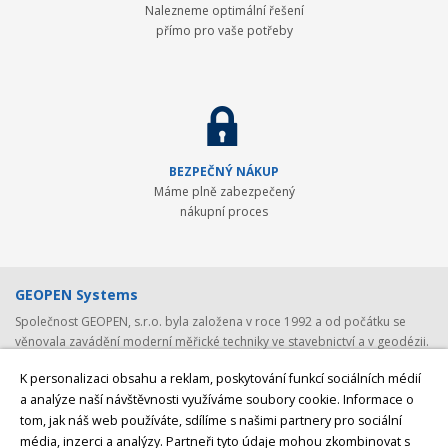
Nalezneme optimální řešení
přímo pro vaše potřeby
BEZPEČNÝ NÁKUP
Máme plně zabezpečený
nákupní proces
GEOPEN Systems
Společnost GEOPEN, s.r.o. byla založena v roce 1992 a od počátku se
věnovala zavádění moderní měřické techniky ve stavebnictví a v geodézii.
První světovou značkou, kterou společnost představila v ČR, byl Pentax -
K personalizaci obsahu a reklam, poskytování funkcí sociálních médií
přední japonský výrobce (nejen) geodetické techniky. Postupem času byla
a analýze naší návštěvnosti využíváme soubory cookie. Informace o
nabídka rozšířena o spolehlivá laserová zařízení Laser Alignment a
tom, jak náš web používáte, sdílíme s našimi partnery pro sociální
Mikrofyn. S rozvojem satelitních systémů jsme v roce 2008 navázali
spolupráci se společností
Javad GNSS, světovým producentem GNSS
média, inzerci a analýzy. Partneři tyto údaje mohou zkombinovat s