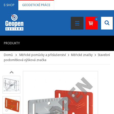
E-SHOP
GEODETICKÉ PRÁCE
0
PRODUKTY
Domů
Měřické pomůcky a příslušenství
Měřické značky
Stavební
HOME
podomítková výšková značka
+
LASEROVÉ DÁLKOMĚRY
+
NIVELAČNÍ PŘÍSTROJE
+
STAVEBNÍ LASERY
+
DOKUMENTACE VE 3D
+
GNSS, GPS MĚŘENÍ