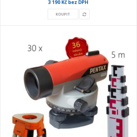
3 190 Kč bez DPH
+
GEODETICKÝ A CAD SOFTWARE
KOUPIT
OBCHODNÍ PODMÍNKY SPOLEČNOSTI GEOPEN, S.R.O.
SERVIS A KALIBRACE
INDIVIDUÁLNÍ PORADENSTVÍ
O NÁKUPU