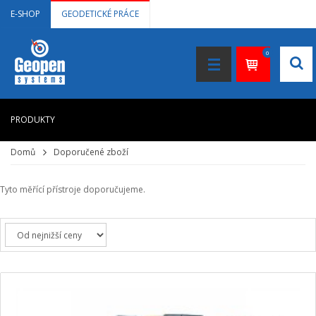
E-SHOP
GEODETICKÉ PRÁCE
0
PRODUKTY
Domů
Doporučené zboží
HOME
+
LASEROVÉ DÁLKOMĚRY
Tyto měřící přístroje doporučujeme.
+
NIVELAČNÍ PŘÍSTROJE
+
STAVEBNÍ LASERY
+
DOKUMENTACE VE 3D
+
GNSS, GPS MĚŘENÍ