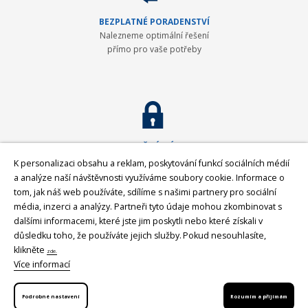
BEZPLATNÉ PORADENSTVÍ
Nalezneme optimální řešení
přímo pro vaše potřeby
BEZPEČNÝ NÁKUP
Máme plně zabezpečený
K personalizaci obsahu a reklam, poskytování funkcí sociálních médií
nákupní proces
a analýze naší návštěvnosti využíváme soubory cookie. Informace o
tom, jak náš web používáte, sdílíme s našimi partnery pro sociální
média, inzerci a analýzy. Partneři tyto údaje mohou zkombinovat s
dalšími informacemi, které jste jim poskytli nebo které získali v
GEOPEN Systems
důsledku toho, že používáte jejich služby.
Pokud nesouhlasíte,
Společnost GEOPEN, s.r.o. byla založena v roce 1992 a od počátku se
klikněte
zde.
věnovala zavádění moderní měřické techniky ve stavebnictví a v geodézii.
Více informací
První světovou značkou, kterou společnost představila v ČR, byl Pentax -
přední japonský výrobce (nejen) geodetické techniky. Postupem času byla
Podrobné nastavení
Rozumím a přijímám
nabídka rozšířena o spolehlivá laserová zařízení Laser Alignment a