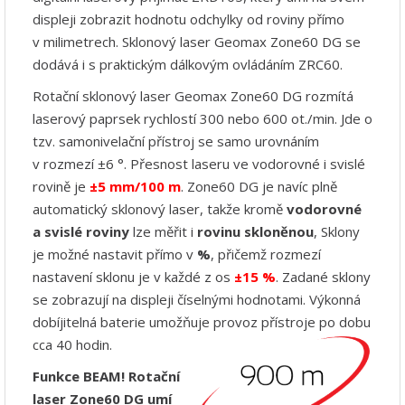
displeji zobrazit hodnotu odchylky od roviny přímo
v milimetrech. Sklonový laser Geomax Zone60 DG se
dodává i s praktickým dálkovým ovládáním ZRC60.
Rotační sklonový laser Geomax Zone60 DG rozmítá
laserový paprsek rychlostí 300 nebo 600 ot./min. Jde o
tzv. samonivelační přístroj se samo urovnáním
v rozmezí ±6 °. Přesnost laseru ve vodorovné i svislé
rovině je
±5 mm/100 m
. Zone60 DG je navíc plně
automatický sklonový laser, takže kromě
vodorovné
a svislé roviny
lze měřit i
rovinu skloněnou
, Sklony
je možné nastavit přímo v
%
, přičemž rozmezí
nastavení sklonu je v každé z os
±15 %
. Zadané sklony
se zobrazují na displeji číselnými hodnotami. Výkonná
dobíjitelná baterie umožňuje provoz přístroje po dobu
cca 40 hodin.
Funkce BEAM!
Rotační
laser Zone60 DG umí