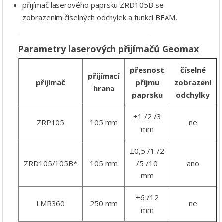
přijímač laserového paprsku ZRD105B se
zobrazením číselných odchylek a funkcí BEAM,
Parametry laserových přijímačů Geomax
přesnost
číselné
přijímací
přijímač
příjmu
zobrazení
hrana
paprsku
odchylky
±1 /2 /3
ZRP105
105 mm
ne
mm
±0,5 /1 /2
ZRD105/105B*
105 mm
/5 /10
ano
mm
±6 /12
LMR360
250 mm
ne
mm