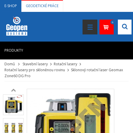
E-SHOP
GEODETICKÉ PRÁCE
0
PRODUKTY
Domů
Stavební lasery
Rotační lasery
HOME
Rotační lasery pro skloněnou rovinu
Sklonový rotační laser Geomax
Zone60 DG Pro
+
LASEROVÉ DÁLKOMĚRY
+
NIVELAČNÍ PŘÍSTROJE
+
STAVEBNÍ LASERY
+
DOKUMENTACE VE 3D
+
GNSS, GPS MĚŘENÍ