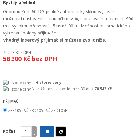
Rychlý přehled:
+
GEODETICKÝ A CAD SOFTWARE
Geomax Zone60 DG je plně automatický sklonový laser s
možností nastavení sklonu přímo v %, s pracovním dosahem 900
OBCHODNÍ PODMÍNKY SPOLEČNOSTI GEOPEN, S.R.O.
m a vysokou přesností ±5 mm/100 m. Možnost automatického
SERVIS A KALIBRACE
vyhledání polohy přijímače.
Vhodný laserový přijímač si můžete zvolit níže
.
INDIVIDUÁLNÍ PORADENSTVÍ
70 543 Kč
s DPH
O NÁKUPU
58 300 Kč
bez DPH
Historie ceny
Nejnižší cena za posledních 30 dnů:
70 543 Kč
PŘIJÍMAČ
ZRP105
ZRD105
ZRD105B
+
POČET
-