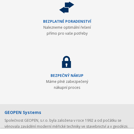
BEZPLATNÉ PORADENSTVÍ
Nalezneme optimální řešení
přímo pro vaše potřeby
BEZPEČNÝ NÁKUP
Máme plně zabezpečený
nákupní proces
GEOPEN Systems
Společnost GEOPEN, s.r.o. byla založena v roce 1992 a od počátku se
věnovala zavádění moderní měřické techniky ve stavebnictví a v geodézii.
První světovou značkou, kterou společnost představila v ČR, byl Pentax -