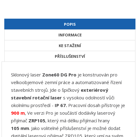
POPIS
INFORMACE
KE STAŽENÍ
PŘÍSLUŠENSTVÍ
Sklonový laser
Zone60 DG
Pro
je konstruován pro
velkoobjemové zemní práce a automatizované řízení
stavebních strojů. Jde o špičkový
exteriérový
stavební rotační laser
s vysokou odolností vůči
okolnímu prostředí -
IP 67.
Pracovní dosah přístroje je
9
00 m
, Ve verzi Pro je součástí dodávky laserový
přijímač
ZRP105
, který má délku přijímací hrany
105 mm
. Jako volitelné příslušenství je možné dodat
digitální laserový přijímač ZRD105, který umí na svém