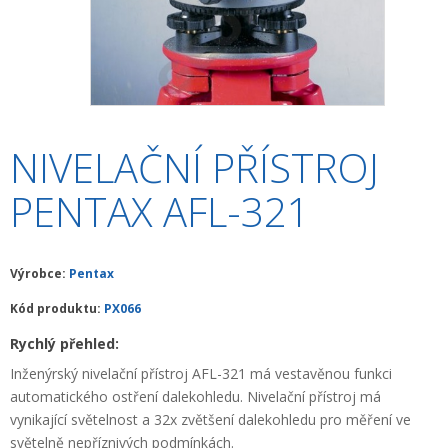
+
HLEDAČKY A DETEKTORY
+
TEODOLITY
+
TOTÁLNÍ STANICE
+
ZNAČKOVACÍ SPREJE SOPPEC
NIVELAČNÍ PŘÍSTROJ
+
ODOLNÉ RUČNÍ POČÍTAČE A TABLETY
PENTAX AFL-321
+
OSTATNÍ STAVEBNÍ MĚŘIDLA
+
MĚŘICKÉ POMŮCKY A PŘÍSLUŠENSTVÍ
Výrobce:
Pentax
ARCHIV PŘÍSTROJŮ
Kód produktu:
PX066
+
Rychlý přehled:
PŘÍSLUŠENSTVÍ K PŘÍSTROJŮM
Inženýrský nivelační přístroj AFL-321 má vestavěnou funkci
+
MĚŘÍCÍ PŘÍSTROJE SE SLEVOU
automatického ostření dalekohledu. Nivelační přístroj má
vynikající světelnost a 32x zvětšení dalekohledu pro měření ve
NIVELACE MINIBAGRŮ A RYPADEL
světelně nepříznivých podmínkách.