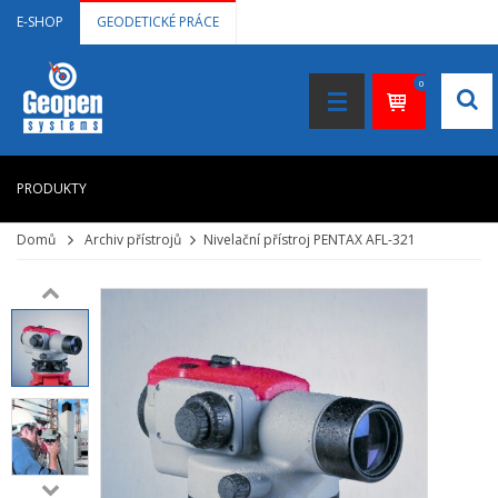
E-SHOP
GEODETICKÉ PRÁCE
0
PRODUKTY
Domů
Archiv přístrojů
Nivelační přístroj PENTAX AFL-321
HOME
+
LASEROVÉ DÁLKOMĚRY
+
NIVELAČNÍ PŘÍSTROJE
+
STAVEBNÍ LASERY
+
DOKUMENTACE VE 3D
+
GNSS, GPS MĚŘENÍ