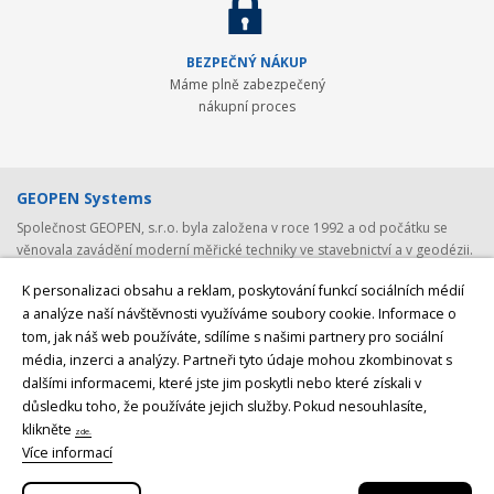
BEZPEČNÝ NÁKUP
Máme plně zabezpečený
nákupní proces
GEOPEN Systems
Společnost GEOPEN, s.r.o. byla založena v roce 1992 a od počátku se
věnovala zavádění moderní měřické techniky ve stavebnictví a v geodézii.
První světovou značkou, kterou společnost představila v ČR, byl Pentax -
K personalizaci obsahu a reklam, poskytování funkcí sociálních médií
přední japonský výrobce (nejen) geodetické techniky. Postupem času byla
a analýze naší návštěvnosti využíváme soubory cookie. Informace o
nabídka rozšířena o spolehlivá laserová zařízení Laser Alignment a
tom, jak náš web používáte, sdílíme s našimi partnery pro sociální
Mikrofyn. S rozvojem satelitních systémů jsme v roce 2008 navázali
spolupráci se společností
Javad GNSS, světovým producentem GNSS
média, inzerci a analýzy. Partneři tyto údaje mohou zkombinovat s
přijímačů a GNSS antén
z USA. V posledních letech byly do naší nabídky
dalšími informacemi, které jste jim poskytli nebo které získali v
přidány ještě lokátory podzemních vedení
CableDetection a speciální
důsledku toho, že používáte jejich služby.
Pokud nesouhlasíte,
laserová technika značek AMA Laser a Theis
. Posledním, nicméně velmi
klikněte
zde.
významných, krokem bylo rozšíření naší nabídky o špičkovou měřící
Více informací
techniku značky
Geomax.