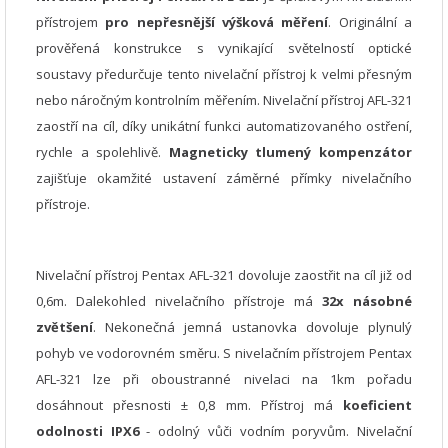
přístrojem
pro nepřesnější výšková měření
. Originální a
prověřená konstrukce s vynikající světelností optické
soustavy předurčuje tento nivelační přístroj k velmi přesným
nebo náročným kontrolním měřením. Nivelační přístroj AFL-321
zaostří na cíl, díky unikátní funkci automatizovaného ostření,
rychle a spolehlivě.
Magneticky tlumený kompenzátor
zajišťuje okamžité ustavení záměrné přímky nivelačního
přístroje.
Nivelační přístroj Pentax AFL-321 dovoluje zaostřit na cíl již od
0,6m. Dalekohled nivelačního přístroje má
32x násobné
zvětšení
. Nekonečná jemná ustanovka dovoluje plynulý
pohyb ve vodorovném směru. S nivelačním přístrojem Pentax
AFL-321 lze při oboustranné nivelaci na 1km pořadu
dosáhnout přesnosti ± 0,8 mm. Přístroj má
koeficient
odolnosti IPX6
- odolný vůči vodním poryvům. Nivelační