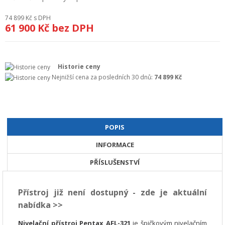
+
GEODETICKÝ A CAD SOFTWARE
74 899 Kč
s DPH
61 900 Kč
bez DPH
OBCHODNÍ PODMÍNKY SPOLEČNOSTI GEOPEN, S.R.O.
SERVIS A KALIBRACE
Historie ceny
INDIVIDUÁLNÍ PORADENSTVÍ
Nejnižší cena za posledních 30 dnů:
74 899 Kč
O NÁKUPU
POPIS
INFORMACE
PŘÍSLUŠENSTVÍ
Přístroj již není dostupný - zde je aktuální
nabídka >>
Nivelační přístroj Pentax AFL-321
je špičkovým nivelačním