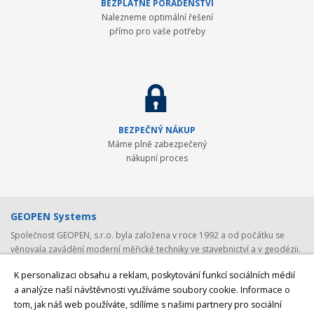
BEZPLATNÉ PORADENSTVÍ
Nalezneme optimální řešení
přímo pro vaše potřeby
BEZPEČNÝ NÁKUP
Máme plně zabezpečený
nákupní proces
GEOPEN Systems
Společnost GEOPEN, s.r.o. byla založena v roce 1992 a od počátku se
věnovala zavádění moderní měřické techniky ve stavebnictví a v geodézii.
První světovou značkou, kterou společnost představila v ČR, byl Pentax -
K personalizaci obsahu a reklam, poskytování funkcí sociálních médií
přední japonský výrobce (nejen) geodetické techniky. Postupem času byla
a analýze naší návštěvnosti využíváme soubory cookie. Informace o
nabídka rozšířena o spolehlivá laserová zařízení Laser Alignment a
tom, jak náš web používáte, sdílíme s našimi partnery pro sociální
Mikrofyn. S rozvojem satelitních systémů jsme v roce 2008 navázali