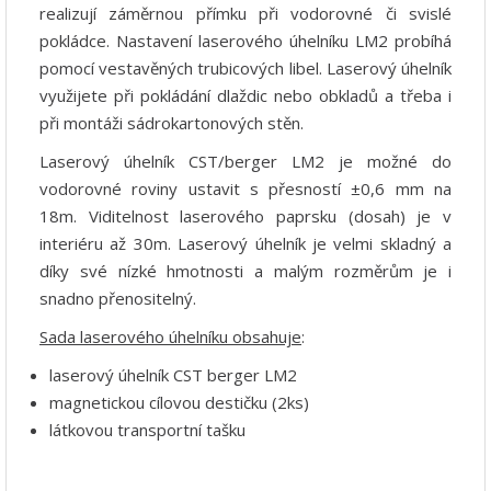
realizují záměrnou přímku při vodorovné či svislé
pokládce. Nastavení laserového úhelníku LM2 probíhá
pomocí vestavěných trubicových libel. Laserový úhelník
využijete při pokládání dlaždic nebo obkladů a třeba i
při montáži sádrokartonových stěn.
Laserový úhelník CST/berger LM2 je možné do
vodorovné roviny ustavit s přesností ±0,6 mm na
18m. Viditelnost laserového paprsku (dosah) je v
interiéru až 30m. Laserový úhelník je velmi skladný a
díky své nízké hmotnosti a malým rozměrům je i
snadno přenositelný.
Sada laserového úhelníku obsahuje
:
laserový úhelník CST berger LM2
magnetickou cílovou destičku (2ks)
látkovou transportní tašku