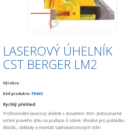
+
HLEDAČKY A DETEKTORY
+
TEODOLITY
+
TOTÁLNÍ STANICE
+
ZNAČKOVACÍ SPREJE SOPPEC
LASEROVÝ ÚHELNÍK
+
ODOLNÉ RUČNÍ POČÍTAČE A TABLETY
CST BERGER LM2
+
OSTATNÍ STAVEBNÍ MĚŘIDLA
+
MĚŘICKÉ POMŮCKY A PŘÍSLUŠENSTVÍ
Výrobce:
ARCHIV PŘÍSTROJŮ
Kód produktu:
PR663
+
Rychlý přehled:
PŘÍSLUŠENSTVÍ K PŘÍSTROJŮM
Profesionální laserový úhelník s dosahem 30m. Jednoznačné
+
MĚŘÍCÍ PŘÍSTROJE SE SLEVOU
určení pravého úhlu na podlaze či stěně. Vhodné pro pokládku
dlaždic, obklady a montáž sádrokartonových stěn.
NIVELACE MINIBAGRŮ A RYPADEL