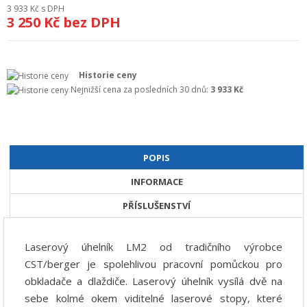
3 933 Kč
s DPH
+
GEODETICKÝ A CAD SOFTWARE
3 250 Kč
bez DPH
OBCHODNÍ PODMÍNKY SPOLEČNOSTI GEOPEN, S.R.O.
SERVIS A KALIBRACE
Historie ceny
Nejnižší cena za posledních 30 dnů:
3 933 Kč
INDIVIDUÁLNÍ PORADENSTVÍ
O NÁKUPU
POPIS
INFORMACE
PŘÍSLUŠENSTVÍ
Laserový úhelník LM2 od tradičního výrobce
CST/berger je spolehlivou pracovní pomůckou pro
obkladače a dlaždiče. Laserový úhelník vysílá dvě na
sebe kolmé okem viditelné laserové stopy, které