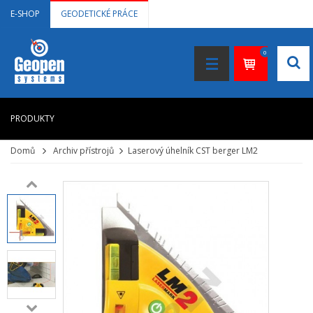
E-SHOP
GEODETICKÉ PRÁCE
0
PRODUKTY
Domů
Archiv přístrojů
Laserový úhelník CST berger LM2
HOME
+
LASEROVÉ DÁLKOMĚRY
+
NIVELAČNÍ PŘÍSTROJE
+
STAVEBNÍ LASERY
+
DOKUMENTACE VE 3D
+
GNSS, GPS MĚŘENÍ