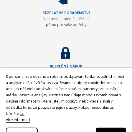
BEZPLATNÉ PORADENSTVÍ
Nalezneme optimální řešení
přímo pro vaše potřeby
BEZPEČNÝ NÁKUP
Máme plně zabezpečený
K personalizaci obsahu a reklam, poskytování funkcí sociálních médií
nákupní proces
a analýze naší návštěvnosti využíváme soubory cookie. Informace o
tom, jak náš web používáte, sdílíme s našimi partnery pro sociální
média, inzerci a analýzy. Partneři tyto údaje mohou zkombinovat s
dalšími informacemi, které jste jim poskytli nebo které získali v
GEOPEN Systems
důsledku toho, že používáte jejich služby.
Pokud nesouhlasíte,
Společnost GEOPEN, s.r.o. byla založena v roce 1992 a od počátku se
klikněte
zde.
věnovala zavádění moderní měřické techniky ve stavebnictví a v geodézii.
Více informací
První světovou značkou, kterou společnost představila v ČR, byl Pentax -
přední japonský výrobce (nejen) geodetické techniky. Postupem času byla