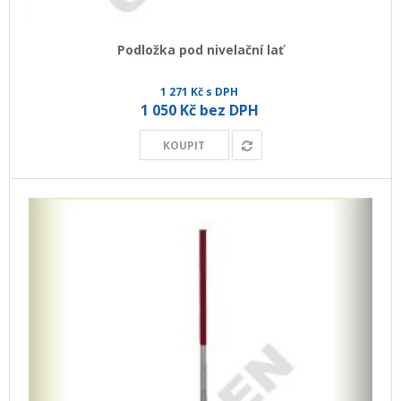
+
GEODETICKÝ A CAD SOFTWARE
Podložka pod nivelační lať
OBCHODNÍ PODMÍNKY SPOLEČNOSTI GEOPEN, S.R.O.
SERVIS A KALIBRACE
1 271 Kč s DPH
1 050 Kč bez DPH
INDIVIDUÁLNÍ PORADENSTVÍ
KOUPIT
O NÁKUPU