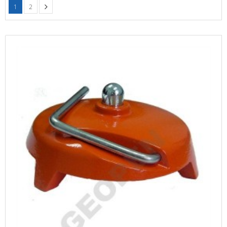
+
1
2
HLEDAČKY A DETEKTORY
+
TEODOLITY
+
TOTÁLNÍ STANICE
+
ZNAČKOVACÍ SPREJE SOPPEC
+
ODOLNÉ RUČNÍ POČÍTAČE A TABLETY
+
OSTATNÍ STAVEBNÍ MĚŘIDLA
+
MĚŘICKÉ POMŮCKY A PŘÍSLUŠENSTVÍ
ARCHIV PŘÍSTROJŮ
+
PŘÍSLUŠENSTVÍ K PŘÍSTROJŮM
+
MĚŘÍCÍ PŘÍSTROJE SE SLEVOU
NIVELACE MINIBAGRŮ A RYPADEL