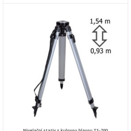
Nivelační stativ s kulovou hlavou TS-70D