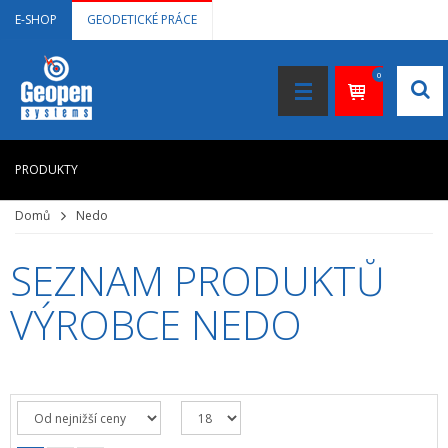
E-SHOP
GEODETICKÉ PRÁCE
0
PRODUKTY
Domů
Nedo
HOME
+
LASEROVÉ DÁLKOMĚRY
SEZNAM PRODUKTŮ
+
NIVELAČNÍ PŘÍSTROJE
VÝROBCE NEDO
+
STAVEBNÍ LASERY
+
DOKUMENTACE VE 3D
+
GNSS, GPS MĚŘENÍ