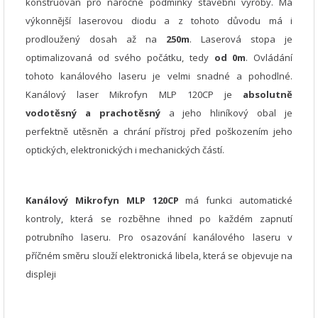
konstruován pro náročné podmínky stavební výroby. Má
výkonnější laserovou diodu a z tohoto důvodu má i
prodloužený dosah až na
250m
. Laserová stopa je
optimalizovaná od svého počátku, tedy
od 0m
. Ovládání
tohoto kanálového laseru je velmi snadné a pohodlné.
Kanálový laser Mikrofyn MLP 120CP je
absolutně
vodotěsný a prachotěsný
a jeho hliníkový obal je
perfektně utěsněn a chrání přístroj před poškozením jeho
optických, elektronických i mechanických částí.
Kanálový Mikrofyn MLP 120CP
má funkci automatické
kontroly, která se rozběhne ihned po každém zapnutí
potrubního laseru. Pro osazování kanálového laseru v
příčném směru slouží elektronická libela, která se objevuje na
displeji