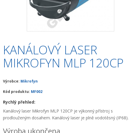
+
HLEDAČKY A DETEKTORY
+
TEODOLITY
+
TOTÁLNÍ STANICE
+
ZNAČKOVACÍ SPREJE SOPPEC
KANÁLOVÝ LASER
+
ODOLNÉ RUČNÍ POČÍTAČE A TABLETY
MIKROFYN MLP 120CP
+
OSTATNÍ STAVEBNÍ MĚŘIDLA
+
MĚŘICKÉ POMŮCKY A PŘÍSLUŠENSTVÍ
Výrobce:
Mikrofyn
ARCHIV PŘÍSTROJŮ
Kód produktu:
MF002
+
Rychlý přehled:
PŘÍSLUŠENSTVÍ K PŘÍSTROJŮM
Kanálový laser Mikrofyn MLP 120CP je výkonný přístroj s
+
MĚŘÍCÍ PŘÍSTROJE SE SLEVOU
prodlouženým dosahem. Kanálový laser je plně vodotěsný (IP68).
NIVELACE MINIBAGRŮ A RYPADEL
Výroba ukončena