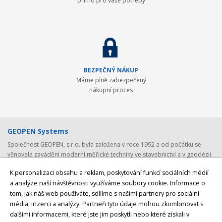
přímo pro vaše potřeby
BEZPEČNÝ NÁKUP
Máme plně zabezpečený
nákupní proces
GEOPEN Systems
Společnost GEOPEN, s.r.o. byla založena v roce 1992 a od počátku se
věnovala zavádění moderní měřické techniky ve stavebnictví a v geodézii.
První světovou značkou, kterou společnost představila v ČR, byl Pentax -
K personalizaci obsahu a reklam, poskytování funkcí sociálních médií
přední japonský výrobce (nejen) geodetické techniky. Postupem času byla
a analýze naší návštěvnosti využíváme soubory cookie. Informace o
nabídka rozšířena o spolehlivá laserová zařízení Laser Alignment a
tom, jak náš web používáte, sdílíme s našimi partnery pro sociální
Mikrofyn. S rozvojem satelitních systémů jsme v roce 2008 navázali
spolupráci se společností
Javad GNSS, světovým producentem GNSS
média, inzerci a analýzy. Partneři tyto údaje mohou zkombinovat s
přijímačů a GNSS antén
z USA. V posledních letech byly do naší nabídky
dalšími informacemi, které jste jim poskytli nebo které získali v