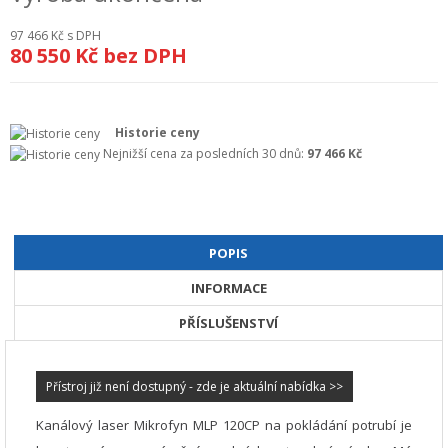
+
GEODETICKÝ A CAD SOFTWARE
97 466 Kč
s DPH
80 550 Kč
bez DPH
OBCHODNÍ PODMÍNKY SPOLEČNOSTI GEOPEN, S.R.O.
SERVIS A KALIBRACE
Historie ceny
INDIVIDUÁLNÍ PORADENSTVÍ
Nejnižší cena za posledních 30 dnů:
97 466 Kč
O NÁKUPU
POPIS
INFORMACE
PŘÍSLUŠENSTVÍ
Přístroj již není dostupný - zde je aktuální nabídka >>
Kanálový laser Mikrofyn MLP 120CP na pokládání potrubí je