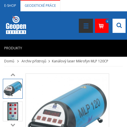
E-SHOP
GEODETICKÉ PRÁCE
0
PRODUKTY
Domů
Archiv přístrojů
Kanálový laser Mikrofyn MLP 120CP
HOME
+
LASEROVÉ DÁLKOMĚRY
+
NIVELAČNÍ PŘÍSTROJE
+
STAVEBNÍ LASERY
+
DOKUMENTACE VE 3D
+
GNSS, GPS MĚŘENÍ