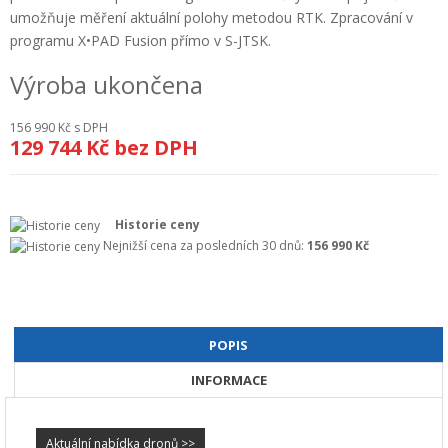
+
umožňuje měření aktuální polohy metodou RTK. Zpracování v
GEODETICKÝ A CAD SOFTWARE
programu X•PAD Fusion přímo v S-JTSK.
OBCHODNÍ PODMÍNKY SPOLEČNOSTI GEOPEN, S.R.O.
Výroba ukončena
SERVIS A KALIBRACE
156 990 Kč
s DPH
129 744 Kč
bez DPH
INDIVIDUÁLNÍ PORADENSTVÍ
O NÁKUPU
Historie ceny
Nejnižší cena za posledních 30 dnů:
156 990 Kč
POPIS
INFORMACE
Aktuální nabídka dronů >>