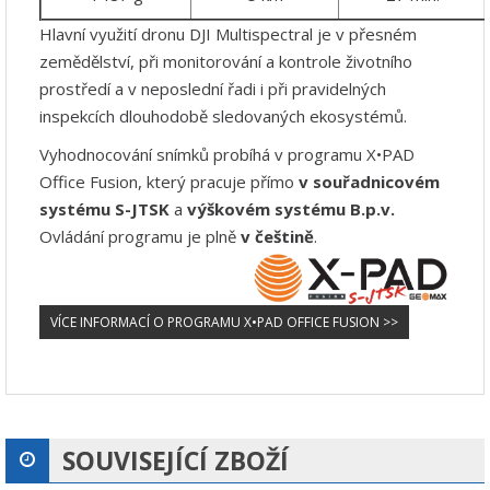
Hlavní využití dronu DJI Multispectral je v přesném
zemědělství, při monitorování a kontrole životního
prostředí a v neposlední řadi i při pravidelných
inspekcích dlouhodobě sledovaných ekosystémů.
Vyhodnocování snímků probíhá v programu X•PAD
Office Fusion, který pracuje přímo
v souřadnicovém
systému S-JTSK
a
výškovém systému B.p.v.
Ovládání programu je plně
v češtině
.
VÍCE INFORMACÍ O PROGRAMU X•PAD OFFICE FUSION >>
SOUVISEJÍCÍ ZBOŽÍ