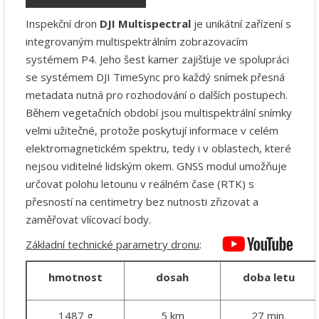
Inspekční dron
DJI Multispectral
je unikátní zařízení s
integrovaným multispektrálním zobrazovacím
systémem P4. Jeho šest kamer zajišťuje ve spolupráci
se systémem DJI TimeSync pro každý snímek přesná
metadata nutná pro rozhodování o dalších postupech.
Během vegetačních období jsou multispektrální snímky
velmi užitečné, protože poskytují informace v celém
elektromagnetickém spektru, tedy i v oblastech, které
nejsou viditelné lidským okem. GNSS modul umožňuje
určovat polohu letounu v reálném čase (RTK) s
přesností na centimetry bez nutnosti zřizovat a
zaměřovat vlícovací body.
Základní technické parametry dronu
:
hmotnost
dosah
doba letu
1487 g
5 km
27 min.