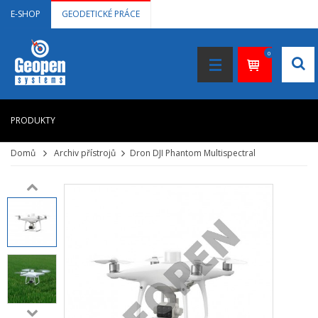
E-SHOP
GEODETICKÉ PRÁCE
0
PRODUKTY
Domů
Archiv přístrojů
Dron DJI Phantom Multispectral
HOME
+
LASEROVÉ DÁLKOMĚRY
+
NIVELAČNÍ PŘÍSTROJE
+
STAVEBNÍ LASERY
+
DOKUMENTACE VE 3D
+
GNSS, GPS MĚŘENÍ