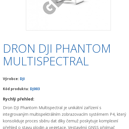
+
HLEDAČKY A DETEKTORY
+
TEODOLITY
+
TOTÁLNÍ STANICE
+
ZNAČKOVACÍ SPREJE SOPPEC
DRON DJI PHANTOM
+
ODOLNÉ RUČNÍ POČÍTAČE A TABLETY
MULTISPECTRAL
+
OSTATNÍ STAVEBNÍ MĚŘIDLA
+
MĚŘICKÉ POMŮCKY A PŘÍSLUŠENSTVÍ
Výrobce:
DJI
ARCHIV PŘÍSTROJŮ
Kód produktu:
DJ003
+
Rychlý přehled:
PŘÍSLUŠENSTVÍ K PŘÍSTROJŮM
Dron DJI Phantom Multispectral je unikátní zařízení s
+
MĚŘÍCÍ PŘÍSTROJE SE SLEVOU
integrovaným multispektrálním zobrazovacím systémem P4, který
konsoliduje proces sběru dat díky čemuž poskytuje komplexní
NIVELACE MINIBAGRŮ A RYPADEL
přehled o stavu plodin a vegetace. Vestavěný GNSS přijímač