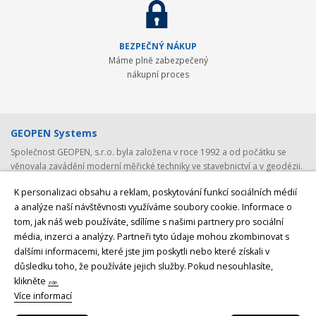
BEZPEČNÝ NÁKUP
Máme plně zabezpečený
nákupní proces
GEOPEN Systems
Společnost GEOPEN, s.r.o. byla založena v roce 1992 a od počátku se
věnovala zavádění moderní měřické techniky ve stavebnictví a v geodézii.
První světovou značkou, kterou společnost představila v ČR, byl Pentax -
K personalizaci obsahu a reklam, poskytování funkcí sociálních médií
přední japonský výrobce (nejen) geodetické techniky. Postupem času byla
a analýze naší návštěvnosti využíváme soubory cookie. Informace o
nabídka rozšířena o spolehlivá laserová zařízení Laser Alignment a
tom, jak náš web používáte, sdílíme s našimi partnery pro sociální
Mikrofyn. S rozvojem satelitních systémů jsme v roce 2008 navázali
spolupráci se společností
Javad GNSS, světovým producentem GNSS
média, inzerci a analýzy. Partneři tyto údaje mohou zkombinovat s
přijímačů a GNSS antén
z USA. V posledních letech byly do naší nabídky
dalšími informacemi, které jste jim poskytli nebo které získali v
přidány ještě lokátory podzemních vedení
CableDetection a speciální
důsledku toho, že používáte jejich služby.
Pokud nesouhlasíte,
laserová technika značek AMA Laser a Theis
. Posledním, nicméně velmi
klikněte
zde.
významných, krokem bylo rozšíření naší nabídky o špičkovou měřící
Více informací
techniku značky
Geomax.