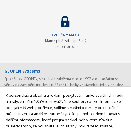
BEZPEČNÝ NÁKUP
Máme plně zabezpečený
nákupní proces
GEOPEN Systems
Společnost GEOPEN, s.r.o. byla založena v roce 1992 a od počátku se
věnovala zavádění moderní měřické techniky ve stavebnictví a v geodézii.
První světovou značkou, kterou společnost představila v ČR, byl Pentax -
K personalizaci obsahu a reklam, poskytování funkcí sociálních médií
přední japonský výrobce (nejen) geodetické techniky. Postupem času byla
a analýze naší návštěvnosti využíváme soubory cookie. Informace o
nabídka rozšířena o spolehlivá laserová zařízení Laser Alignment a
tom, jak náš web používáte, sdílíme s našimi partnery pro sociální
Mikrofyn. S rozvojem satelitních systémů jsme v roce 2008 navázali
spolupráci se společností
Javad GNSS, světovým producentem GNSS
média, inzerci a analýzy. Partneři tyto údaje mohou zkombinovat s
přijímačů a GNSS antén
z USA. V posledních letech byly do naší nabídky
dalšími informacemi, které jste jim poskytli nebo které získali v
přidány ještě lokátory podzemních vedení
CableDetection a speciální
důsledku toho, že používáte jejich služby.
Pokud nesouhlasíte,