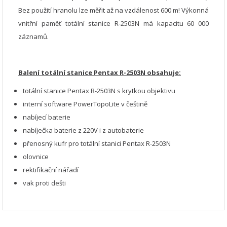
Bez použití hranolu lze měřit až na vzdálenost 600 m! Výkonná
vnitřní paměť totální stanice R-2503N má kapacitu 60 000
záznamů.
Balení totální stanice Pentax R-2503N obsahuje:
totální stanice Pentax R-2503N s krytkou objektivu
interní software PowerTopoLite v češtině
nabíjecí baterie
nabíječka baterie z 220V i z autobaterie
přenosný kufr pro totální stanici Pentax R-2503N
olovnice
rektifikační nářadí
vak proti dešti