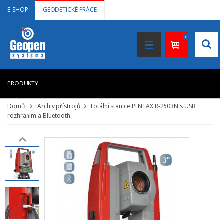
E-SHOP
GEODETICKÉ PRÁCE
0
PRODUKTY
Domů
Archiv přístrojů
Totální stanice PENTAX R-2503N s USB
HOME
rozhraním a Bluetooth
+
LASEROVÉ DÁLKOMĚRY
+
NIVELAČNÍ PŘÍSTROJE
+
STAVEBNÍ LASERY
+
DOKUMENTACE VE 3D
+
GNSS, GPS MĚŘENÍ