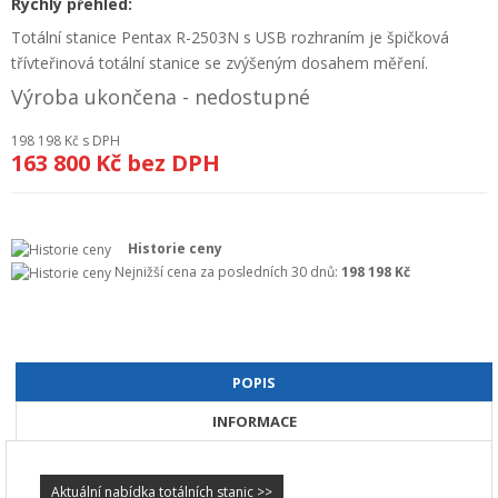
Rychlý přehled:
+
GEODETICKÝ A CAD SOFTWARE
Totální stanice Pentax R-2503N s USB rozhraním je špičková
třívteřinová totální stanice se zvýšeným dosahem měření.
OBCHODNÍ PODMÍNKY SPOLEČNOSTI GEOPEN, S.R.O.
Výroba ukončena - nedostupné
SERVIS A KALIBRACE
198 198 Kč
s DPH
163 800 Kč
bez DPH
INDIVIDUÁLNÍ PORADENSTVÍ
O NÁKUPU
Historie ceny
Nejnižší cena za posledních 30 dnů:
198 198 Kč
POPIS
INFORMACE
Aktuální nabídka totálních stanic >>