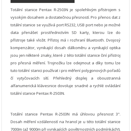
Totální stanice Pentax R-2503N je spolehlivým přístrojem s
vysokým dosahem a dostatečnou přesností. Pro přenos dat z
totální stanice se využívá port RS232, USB port nebo je možné
data přenášet prostřednictvím SD karty, kterou lze do
přístroje také vložit. Přístoj má i rozhraní Bluetooth. Dvojosý
kompenzátor, vynikající dosah dálkoměru a vynikající optika
jsou jen některé znaky, které z této totální stanice činí přístroj
pro přesná měření. Trojnožku lze odejmout a díky tomu lze
tuto totální stanici používat i pro měření polygonových pořadů
čí vytyčovacích sítí. Přehledný displej a oboustranná
alfanumerická klávesnice dovoluje snadné a rychlé ovládání
t
otální stanice Pentax R-2503N.
Totální stanice Pentax R-2503N má úhlovou přesnost 3".
Dosah měření vzdáleností na hranol je u této totální stanice
7000m (až 9000m při vynikajících povětrnostních podmínkách!).