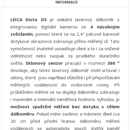
INFORMACE
LEICA Disto D5
je unikátní laserový dálkoměr s
integrovanou digitální kamerou se
4 násobným
zvětšením
, pomocí které se na 2,4" palcové barevné
dotykové obrazovce zobrazuje přímo měřený cíl. Tato
vymoženost znatelně usnadňuje cílení a to i za snížené
viditelnosti nebo naopak za prudkého slunečního
světla.
Sklonový senzor
pracující v rozmezí
360 °
dovoluje, aby tento laserový dálkoměr mohl určovat i
sklony, které jsou například důležité i při přepočítávání
měřených vzdáleností do vodorovné roviny. Při
průběžném měření se na displeji dálkoměru zobrazuje
i maximální a minimální naměřená hodnota. Výhodou je
možnost
spuštění měření bez dotyku s tělem
dálkoměru
. Pokud máte zacíleno a mávnete dlaní cca
20 cm před přední hranou dálkoměru, měření
vzdálenosti se automaticky spustí. Vnitřní paměť