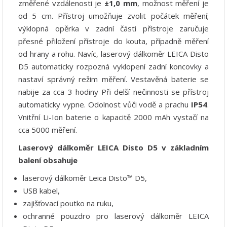
změřené vzdálenosti je
±1,0 mm
, možnost měření je
od 5 cm. Přístroj umožňuje zvolit počátek měření;
výklopná opěrka v zadní části přístroje zaručuje
přesné přiložení přístroje do kouta, případně měření
od hrany a rohu. Navíc, laserový dálkoměr LEICA Disto
D5 automaticky rozpozná vyklopení zadní koncovky a
nastaví správný režim měření. Vestavěná baterie se
nabije za cca 3 hodiny Při delší nečinnosti se přístroj
automaticky vypne. Odolnost vůči vodě a prachu
IP54
.
Vnitřní
Li-Ion
baterie o kapacitě 2000 mAh vystačí na
cca 5000 měření.
Laserový dálkoměr LEICA Disto D5 v základním
balení obsahuje
laserový dálkoměr Leica Disto™ D5,
USB kabel,
zajišťovací poutko na ruku,
ochranné pouzdro pro laserový dálkoměr LEICA