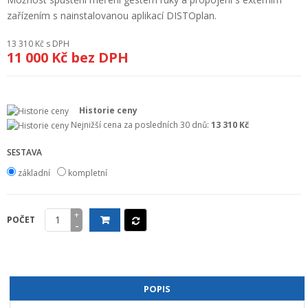
+
GEODETICKÝ A CAD SOFTWARE
zařízením s nainstalovanou aplikací DISTOplan.
OBCHODNÍ PODMÍNKY SPOLEČNOSTI GEOPEN, S.R.O.
13 310 Kč
s DPH
11 000 Kč
bez DPH
SERVIS A KALIBRACE
INDIVIDUÁLNÍ PORADENSTVÍ
Historie ceny
Nejnižší cena za posledních 30 dnů:
13 310 Kč
O NÁKUPU
SESTAVA
základní
kompletní
+
POČET
-
POPIS