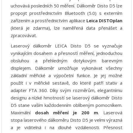
uchovává posledních 50 měření. Dálkoměr Disto D5 lze
propojit prostřednictvím Bluetooth (5.0) s externím
zařízením a prostřednictvím aplikace
Leica
DISTOplan
(která je zdarma), lze naměřená data přenášet a
zpracovávat.
Laserový dálkoměr LEICA Disto D5 se vyznačuje
vynikajícím dosahem a přesností měření, jednoduchou
obsluhou a přehledným dotykovým barevným
displejem. Dálkoměr umožňuje vykonávat všechny
základní měřické a výpočetní funkce. Je jej možné
použít i v měřické sestavě, do které patří stativ a
adapter FTA 360. Díky svým rozměrům, elegantnímu
designu a nízké hmotností se laserový dálkoměr Disto
D5 stane vaším každodenním oblíbeným pomocníkem.
Maximální
dosah měření je 200 m
. Laserová
stopa laserového dálkoměru Disto D5 je velmi výrazná
a je viditelná i na dlouhé vzdálenosti. Přesnost