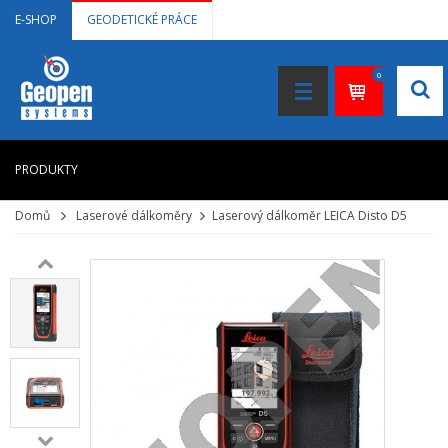
E-SHOP
GEODETICKÉ PRÁCE
0
PRODUKTY
Domů
Laserové dálkoměry
Laserový dálkoměr LEICA Disto D5
HOME
+
LASEROVÉ DÁLKOMĚRY
+
NIVELAČNÍ PŘÍSTROJE
+
STAVEBNÍ LASERY
+
DOKUMENTACE VE 3D
+
GNSS, GPS MĚŘENÍ