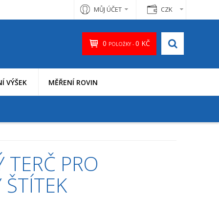
MŮJ ÚČET
CZK
0
0 KČ
POLOŽKY -
Í VÝŠEK
MĚŘENÍ ROVIN
Ý TERČ PRO
 ŠTÍTEK