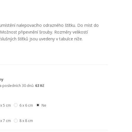
 umístění nalepovacího odrazného štítku. Do míst do
t. Možnost připevnění šrouby. Rozměry velikostí
íslušných štítků jsou uvedeny v tabulce níže.
ny
za posledních 30 dnů:
63 Kč
 x 5 cm
6 x 6 cm
Ne
 x 7 cm
8 x 8 cm