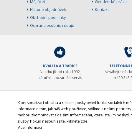
Můj účet
Geodetické práce
Historie objednávek
Kontakt
Obchodní podmínky
Ochrana osobních údajů
KVALITA A TRADICE
TELEFONNÍ
Na trhu již od roku 1992,
Neváhejte nás k
záruční a pozáruční servis
+420 545 
GEOPEN Systems
K personalizaci obsahu a reklam, poskytování funkcí sociálních mé
Informace o tom, jak náš web používáte, sdílíme s našimi partnery p
Společnost GEOPEN, s.r.o. byla založena v roce 1992 a od počát
mohou zkombinovat s dalšími informacemi, které jste jim poskytli n
byl Pentax - přední japonský výrobce (nejen) geodetické technik
služby.
Pokud nesouhlasíte, klikněte
zde.
2008 navázali spolupráci se společností
Javad GNSS, světovým 
Více informací
CableDetection a speciální laserová technika značek AMA Laser 