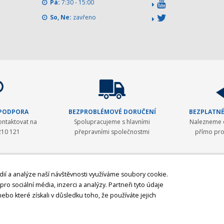
Pá:
7:30 - 15:00
So, Ne:
zavřeno
 PODPORA
BEZPROBLÉMOVÉ DORUČENÍ
BEZPLATNÉ
ontaktovat na
Spolupracujeme s hlavními
Nalezneme o
210 121
přepravními společnostmi
přímo pro
dií a analýze naší návštěvnosti využíváme soubory cookie.
ro sociální média, inzerci a analýzy. Partneři tyto údaje
ku se věnovala zavádění moderní měřické techniky ve stavebnictví a v geodézii.
ebo které získali v důsledku toho, že používáte jejich
y. Postupem času byla nabídka rozšířena o spolehlivá laserová zařízení Laser A
producentem GNSS přijímačů a GNSS antén
z USA. V posledních letech byly do 
a Theis
. Posledním, nicméně velmi významných, krokem bylo rozšíření naší nab