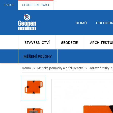
E-SHOP
GEODETICKÉ PRÁCE
DOMŮ
OBCHODN
STAVEBNICTVÍ
GEODÉZIE
ARCHITEKTU
MĚŘENÍ POLOHY
Domů
Měřické pomůcky a příslušenství
Odrazné štítky