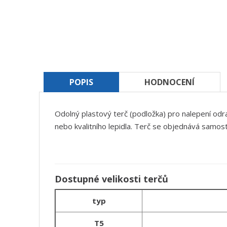
POPIS
HODNOCENÍ
Odolný plastový terč (podložka) pro nalepení odr
nebo kvalitního lepidla. Terč se objednává samos
Dostupné velikosti terčů
typ
T5