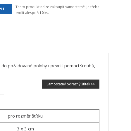
Tento produkt nelze zakoupit samostatně. Je třeba
IT
zvolit alespoň
10
ks.
žné do požadované polohy upevnit pomocí šroubů,
Samostatný odrazný štítek >>
pro rozměr štítku
3 x 3 cm