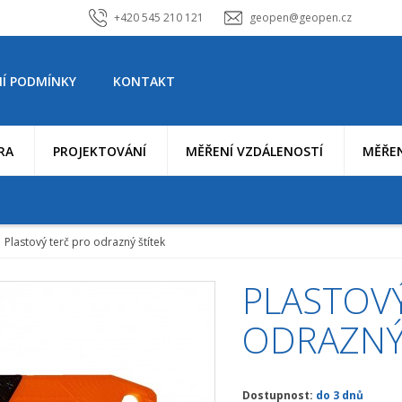
+420 545 210 121
geopen@geopen.cz
Í PODMÍNKY
KONTAKT
RA
PROJEKTOVÁNÍ
MĚŘENÍ VZDÁLENOSTÍ
MĚŘEN
Plastový terč pro odrazný štítek
PLASTOV
ODRAZNÝ
Dostupnost:
do 3 dnů