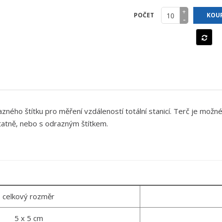
+
POČET
KOUP
-
azného štítku pro měření vzdáleností totální stanicí. Terč je mo
tatně, nebo s odrazným štítkem.
celkový rozměr
5 x 5 cm