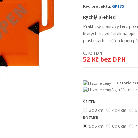
Kód produktu:
GP175
Rychlý přehled:
Praktický plastový terč pro
kterých nelze štítek nalepi
plastových terčů a k nim př
63 Kč
s DPH
52 Kč
bez DPH
Historie ce
Nejnižší cena 
ŠTITEK
3 x 3 cm
4 x 4 cm
5
ROZMĚR
5 x 5 cm
6 x 6 cm
7