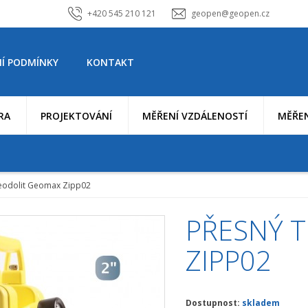
+420 545 210 121
geopen@geopen.cz
Í PODMÍNKY
KONTAKT
RA
PROJEKTOVÁNÍ
MĚŘENÍ VZDÁLENOSTÍ
MĚŘEN
teodolit Geomax Zipp02
PŘESNÝ 
ZIPP02
Dostupnost:
skladem