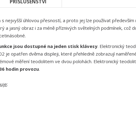
PŘÍSLUŠENSTVÍ
 s nejvyšší úhlovou přesností, a proto jej lze používat především
trý a jasný obraz i za méně příznivých světelných podmínek, což do
icetinásobné.
unkce jsou dostupné na jeden stisk klávesy
.
Elektronický teod
p02 je opatřen dvěma displeji, které přehledně zobrazují naměřen
lémové měření teodolitem ve dvou polohách. Elektronický teodol
36 hodin provozu
.
huje
: