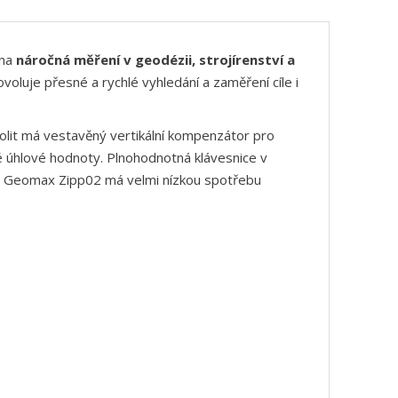
 na
náročná měření v geodézii, strojírenství a
voluje přesné a rychlé vyhledání a zaměření cíle i
olit má vestavěný vertikální kompenzátor pro
é úhlové hodnoty. Plnohodnotná klávesnice v
it Geomax Zipp02 má velmi nízkou spotřebu