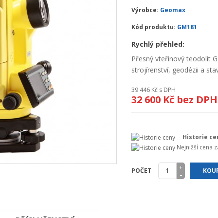
Výrobce:
Geomax
Kód produktu:
GM181
Rychlý přehled:
Přesný vteřinový teodolit 
strojírenství, geodézii a st
39 446 Kč
s DPH
32 600 Kč
bez DPH
Historie ce
Nejnižší cena 
+
POČET
KOUP
-