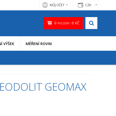
MŮJ ÚČET
CZK
0
0 KČ
POLOŽKY -
Í VÝŠEK
MĚŘENÍ ROVIN
TEODOLIT GEOMAX