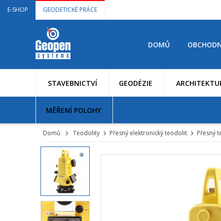
E-SHOP
GEODETICKÉ PRÁCE
DOMŮ
OBCHODN
STAVEBNICTVÍ
GEODÉZIE
ARCHITEKTU
MĚŘENÍ POLOHY
Domů
Teodolity
Přesný elektronický teodolit
Přesný 