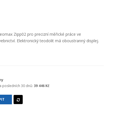
Geomax Zipp02 pro precizní měřické práce ve
avebnictví. Elektronický teodolit má oboustranný displej.
ny
za posledních 30 dnů:
39 446 Kč
IT