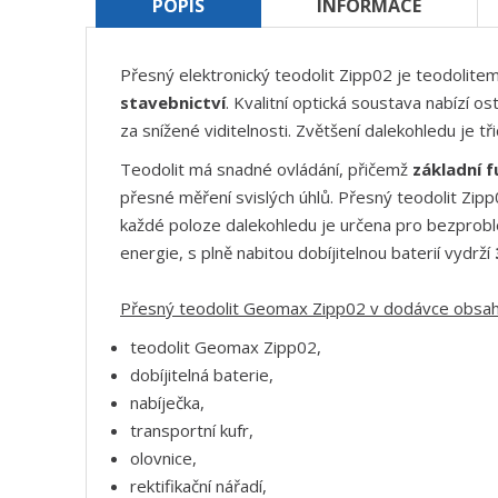
POPIS
INFORMACE
Přesný elektronický teodolit Zipp02
je teodolitem
stavebnictví
.
Kvalitní optická soustava nabízí os
za snížené viditelnosti. Zvětšení dalekohledu je tř
Teodolit má snadné ovládání, přičemž
základní f
přesné měření svislých úhlů. Přesný teodolit Zip
každé poloze dalekohledu je určena pro bezprob
energie, s plně nabitou dobíjitelnou baterií vydrží
Přesný teodolit Geomax Zipp02 v dodávce obsa
teodolit Geomax Zipp02,
dobíjitelná baterie,
nabíječka,
transportní kufr,
olovnice,
rektifikační nářadí,