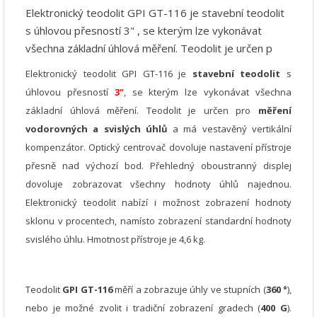
Elektronický teodolit GPI GT-116 je stavební teodolit
s úhlovou přesností 3" , se kterým lze vykonávat
všechna základní úhlová měření. Teodolit je určen p
Elektronický teodolit GPI GT-116 je
stavební teodolit
s
úhlovou přesností
3"
, se kterým lze vykonávat všechna
základní úhlová měření. Teodolit je určen pro
měření
vodorovných a svislých úhlů
a má vestavěný vertikální
kompenzátor. Optický centrovač dovoluje nastavení přístroje
přesně nad výchozí bod. Přehledný oboustranný displej
dovoluje zobrazovat všechny hodnoty úhlů najednou.
Elektronický teodolit nabízí i možnost zobrazení hodnoty
sklonu v procentech, namísto zobrazení standardní hodnoty
svislého úhlu. Hmotnost přístroje je 4,6 kg.
Teodolit
GPI GT-116
měří a zobrazuje úhly ve stupních (
360 °
),
nebo je možné zvolit i tradiční zobrazení gradech (
400 G
).