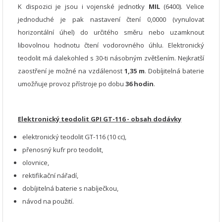
K dispozici je jsou i vojenské jednotky
MIL
(6400). Velice
jednoduché je pak nastavení čtení 0,0000 (vynulovat
horizontální úhel) do určitého směru nebo uzamknout
libovolnou hodnotu čtení vodorovného úhlu. Elektronický
teodolit má dalekohled s 30-ti násobným zvětšením. Nejkratší
zaostření je možné na vzdálenost
1,35 m
. Dobíjitelná baterie
umožňuje provoz přístroje po dobu
36 hodin
.
Elektronický teodolit GPI GT-116 - obsah dodávky
elektronický teodolit GT-116 (10 cc),
přenosný kufr pro teodolit,
olovnice,
rektifikační nářadí,
dobíjitelná baterie s nabíječkou,
návod na použití.