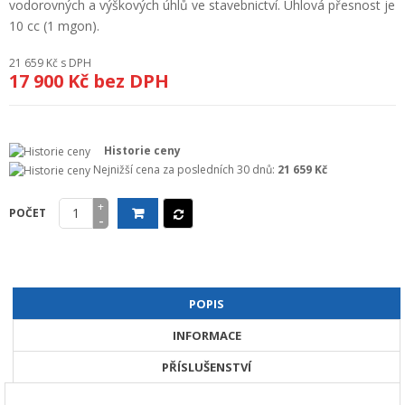
vodorovných a výškových úhlů ve stavebnictví. Úhlová přesnost je
+
GEODETICKÝ A CAD SOFTWARE
10 cc (1 mgon).
OBCHODNÍ PODMÍNKY SPOLEČNOSTI GEOPEN, S.R.O.
21 659 Kč
s DPH
17 900 Kč
bez DPH
SERVIS A KALIBRACE
INDIVIDUÁLNÍ PORADENSTVÍ
Historie ceny
O NÁKUPU
Nejnižší cena za posledních 30 dnů:
21 659 Kč
+
POČET
-
POPIS
INFORMACE
PŘÍSLUŠENSTVÍ