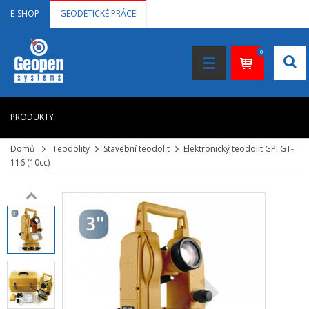
E-SHOP
GEODETICKÉ PRÁCE
0
PRODUKTY
Domů
Teodolity
Stavební teodolit
Elektronický teodolit GPI GT-
HOME
116 (10cc)
+
LASEROVÉ DÁLKOMĚRY
+
NIVELAČNÍ PŘÍSTROJE
+
STAVEBNÍ LASERY
+
DOKUMENTACE VE 3D
+
GNSS, GPS MĚŘENÍ