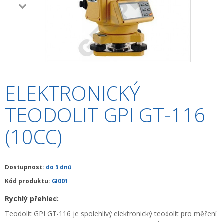
+
HLEDAČKY A DETEKTORY
+
TEODOLITY
+
TOTÁLNÍ STANICE
+
ZNAČKOVACÍ SPREJE SOPPEC
ELEKTRONICKÝ
+
ODOLNÉ RUČNÍ POČÍTAČE A TABLETY
TEODOLIT GPI GT-116
+
OSTATNÍ STAVEBNÍ MĚŘIDLA
(10CC)
+
MĚŘICKÉ POMŮCKY A PŘÍSLUŠENSTVÍ
ARCHIV PŘÍSTROJŮ
Dostupnost:
do 3 dnů
+
PŘÍSLUŠENSTVÍ K PŘÍSTROJŮM
Kód produktu:
GI001
+
MĚŘÍCÍ PŘÍSTROJE SE SLEVOU
Rychlý přehled:
NIVELACE MINIBAGRŮ A RYPADEL
Teodolit GPI GT-116 je spolehlivý elektronický teodolit pro měření