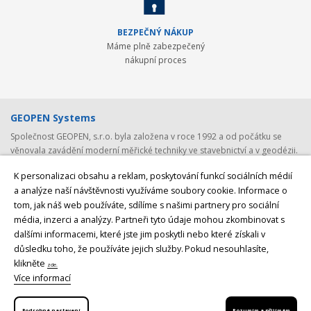
BEZPEČNÝ NÁKUP
Máme plně zabezpečený
nákupní proces
GEOPEN Systems
Společnost GEOPEN, s.r.o. byla založena v roce 1992 a od počátku se
věnovala zavádění moderní měřické techniky ve stavebnictví a v geodézii.
První světovou značkou, kterou společnost představila v ČR, byl Pentax -
K personalizaci obsahu a reklam, poskytování funkcí sociálních médií
přední japonský výrobce (nejen) geodetické techniky. Postupem času byla
a analýze naší návštěvnosti využíváme soubory cookie. Informace o
nabídka rozšířena o spolehlivá laserová zařízení Laser Alignment a
tom, jak náš web používáte, sdílíme s našimi partnery pro sociální
Mikrofyn. S rozvojem satelitních systémů jsme v roce 2008 navázali
média, inzerci a analýzy. Partneři tyto údaje mohou zkombinovat s
spolupráci se společností
Javad GNSS, světovým producentem GNSS
přijímačů a GNSS antén
z USA. V posledních letech byly do naší nabídky
dalšími informacemi, které jste jim poskytli nebo které získali v
přidány ještě lokátory podzemních vedení
CableDetection a speciální
důsledku toho, že používáte jejich služby.
Pokud nesouhlasíte,
laserová technika značek AMA Laser a Theis
. Posledním, nicméně velmi
klikněte
zde.
významných, krokem bylo rozšíření naší nabídky o špičkovou měřící
Více informací
techniku značky
Geomax.
Podrobné nastavení
Rozumím a přijímám