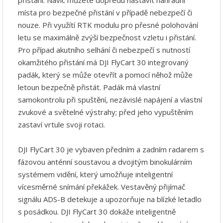
přistání. Navíc můžete dopředu nastavit náhradní
místa pro bezpečné přistání v případě nebezpečí či
nouze. Při využítí RTK modulu pro přesné polohování
letu se maximálně zvýší bezpečnost vzletu i přistání.
Pro případ akutního selhání či nebezpečí s nutností
okamžitého přistání má DJI FlyCart 30 integrovaný
padák, který se může otevřít a pomocí něhož může
letoun bezpečně přistát. Padák má vlastní
samokontrolu při spuštění, nezávislé napájení a vlastní
zvukové a světelné výstrahy; před jeho vypuštěním
zastaví vrtule svoji rotaci.
DJI FlyCart 30 je vybaven předním a zadním radarem s
fázovou anténní soustavou a dvojitým binokulárním
systémem vidění, který umožňuje inteligentní
vícesměrné snímání překážek. Vestavěný přijímač
signálu ADS-B detekuje a upozorňuje na blízké letadlo
s posádkou. DJI FlyCart 30 dokáže inteligentně