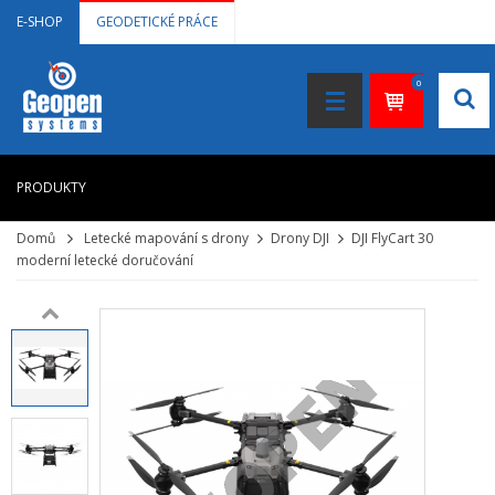
E-SHOP
GEODETICKÉ PRÁCE
0
PRODUKTY
Domů
Letecké mapování s drony
Drony DJI
DJI FlyCart 30
HOME
moderní letecké doručování
+
LASEROVÉ DÁLKOMĚRY
+
NIVELAČNÍ PŘÍSTROJE
+
STAVEBNÍ LASERY
+
DOKUMENTACE VE 3D
+
GNSS, GPS MĚŘENÍ