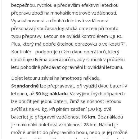
bezpečnou, rychlou a především efektivní leteckou
přepravu zboží na mnohakilometrové vzdálenosti.
Vysoká nosnost a dlouhá doletová vzdálenost
překonávají současná logistická omezení při tomto
typu přepravy. Letoun se ovládá kontrolérem DJI RC
Plus, který má dobře čitelnou obrazovku o velikosti 7",
Kontrolér podporuje režim dvou operátorů, který
umožňuje dvěma operátorům, aby si mohli v průběhu
letu pohodlně předávat oprávnění k ovládání letounu.
Dolet letounu závisí na hmotnosti nákladu.
Standardně
lze přepravovat, při využití dvou baterií v
letounu, až
30 kg nákladu
. Ve výjimečných případech
lze použít jen jednu baterii, čímž se nosnost letounu
zvýší až na 40 kg. Při plném zatížení (30 kg, dvě
baterie) je přepravní vzdálenost
16 km
. Bez nákladu
je maximální doletová vzdálenost 28 km. Náklad je
možné umístit do přepravního boxu, nebo je jej možné