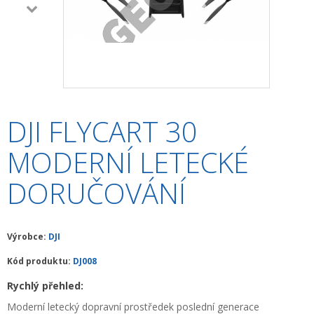
+
HLEDAČKY A DETEKTORY
+
TEODOLITY
+
TOTÁLNÍ STANICE
+
ZNAČKOVACÍ SPREJE SOPPEC
DJI FLYCART 30
+
ODOLNÉ RUČNÍ POČÍTAČE A TABLETY
MODERNÍ LETECKÉ
+
OSTATNÍ STAVEBNÍ MĚŘIDLA
DORUČOVÁNÍ
+
MĚŘICKÉ POMŮCKY A PŘÍSLUŠENSTVÍ
ARCHIV PŘÍSTROJŮ
Výrobce:
DJI
+
PŘÍSLUŠENSTVÍ K PŘÍSTROJŮM
Kód produktu:
DJ008
+
MĚŘÍCÍ PŘÍSTROJE SE SLEVOU
Rychlý přehled:
NIVELACE MINIBAGRŮ A RYPADEL
Moderní letecký dopravní prostředek poslední generace