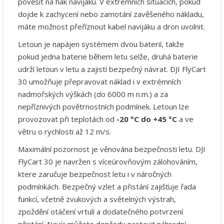
pověsit na hák navijáku. V extrémních situacích, pokud
dojde k zachycení nebo zamotání zavěšeného nákladu,
máte možnost přeříznout kabel navijáku a dron uvolnit.
Letoun je napájen systémem dvou baterií, takže
pokud jedna baterie během letu selže, druhá baterie
udrží letoun v letu a zajistí bezpečný návrat. DJI FlyCart
30 umožňuje přepravovat náklad i v extrémních
nadmořských výškách (do 6000 m n.m.) a za
nepříznivých povětrnostních podmínek. Letoun lze
provozovat při teplotách od
-20 °C do +45 °C
a ve
větru o rychlosti až 12 m/s.
Maximální pozornost je věnována bezpečnosti letu. DJI
FlyCart 30 je navržen s víceúrovňovým zálohováním,
ktere zaručuje bezpečnost letu i v náročných
podmínkách. Bezpečný vzlet a přistání zajišťuje řada
funkcí, včetně zvukových a světelných výstrah,
zpoždění otáčení vrtulí a dodatečného potvrzení