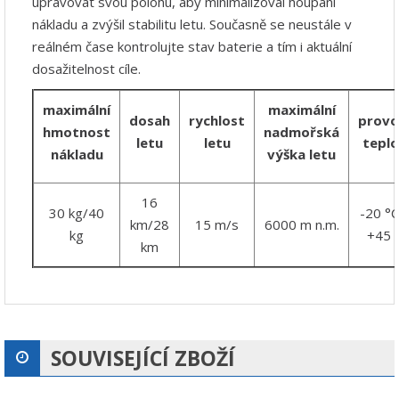
upravovat svou polohu, aby minimalizoval houpání
nákladu a zvýšil stabilitu letu. Současně se neustále v
reálném čase kontrolujte stav baterie a tím i aktuální
dosažitelnost cíle.
maximální
maximální
dosah
rychlost
provo
hmotnost
nadmořská
letu
letu
teplo
nákladu
výška letu
16
30 kg/40
-20 °C
km/28
15 m/s
6000 m n.m.
kg
+45 
km
SOUVISEJÍCÍ ZBOŽÍ