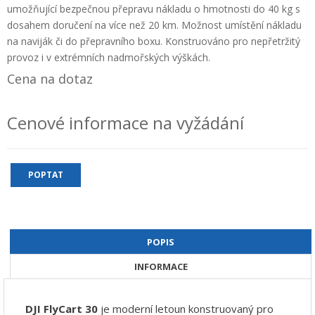
umožňující bezpečnou přepravu nákladu o hmotnosti do 40 kg s
+
GEODETICKÝ A CAD SOFTWARE
dosahem doručení na více než 20 km. Možnost umístění nákladu
na naviják či do přepravního boxu. Konstruováno pro nepřetržitý
OBCHODNÍ PODMÍNKY SPOLEČNOSTI GEOPEN, S.R.O.
provoz i v extrémních nadmořských výškách.
SERVIS A KALIBRACE
Cena na dotaz
INDIVIDUÁLNÍ PORADENSTVÍ
Cenové informace na vyžádání
O NÁKUPU
POPTAT
POPIS
INFORMACE
DJI FlyCart 30
je moderní letoun konstruovaný pro