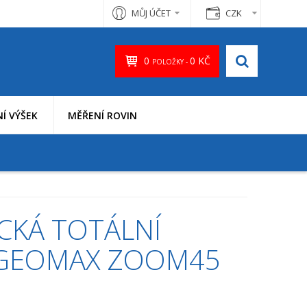
MŮJ ÚČET
CZK
0
0 KČ
POLOŽKY -
Í VÝŠEK
MĚŘENÍ ROVIN
CKÁ TOTÁLNÍ
 GEOMAX ZOOM45