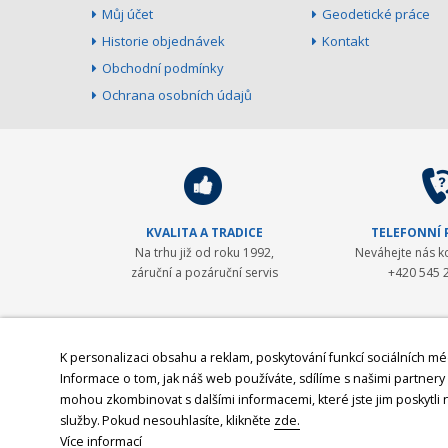
Můj účet
Geodetické práce
Historie objednávek
Kontakt
Obchodní podmínky
Ochrana osobních údajů
KVALITA A TRADICE
TELEFONNÍ
Na trhu již od roku 1992,
Neváhejte nás k
záruční a pozáruční servis
+420 545 
GEOPEN Systems
K personalizaci obsahu a reklam, poskytování funkcí sociálních mé
Informace o tom, jak náš web používáte, sdílíme s našimi partnery p
Společnost GEOPEN, s.r.o. byla založena v roce 1992 a od počát
mohou zkombinovat s dalšími informacemi, které jste jim poskytli n
byl Pentax - přední japonský výrobce (nejen) geodetické technik
služby.
Pokud nesouhlasíte, klikněte
zde.
2008 navázali spolupráci se společností
Javad GNSS, světovým 
Více informací
CableDetection a speciální laserová technika značek AMA Laser 