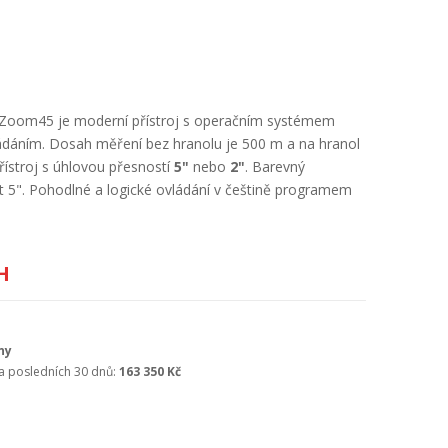
e Zoom45 je moderní přístroj s operačním systémem
ádáním. Dosah měření bez hranolu je 500 m a na hranol
řístroj s úhlovou přesností
5"
nebo
2"
. Barevný
st 5". Pohodlné a logické ovládání v češtině programem
H
ny
za posledních 30 dnů:
163 350 Kč