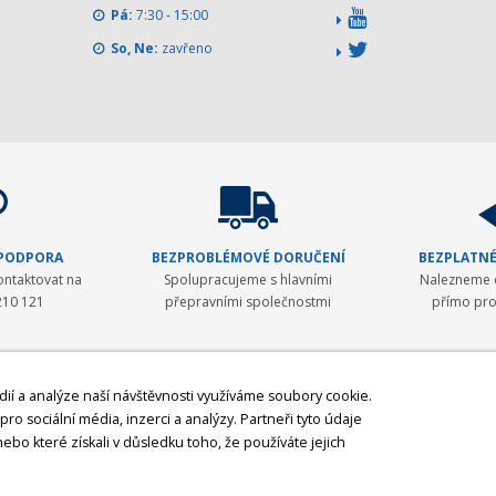
Pá:
7:30 - 15:00
So, Ne:
zavřeno
 PODPORA
BEZPROBLÉMOVÉ DORUČENÍ
BEZPLATNÉ
ontaktovat na
Spolupracujeme s hlavními
Nalezneme o
210 121
přepravními společnostmi
přímo pro
dií a analýze naší návštěvnosti využíváme soubory cookie.
ro sociální média, inzerci a analýzy. Partneři tyto údaje
ku se věnovala zavádění moderní měřické techniky ve stavebnictví a v geodézii.
ebo které získali v důsledku toho, že používáte jejich
y. Postupem času byla nabídka rozšířena o spolehlivá laserová zařízení Laser A
producentem GNSS přijímačů a GNSS antén
z USA. V posledních letech byly do 
a Theis
. Posledním, nicméně velmi významných, krokem bylo rozšíření naší nab