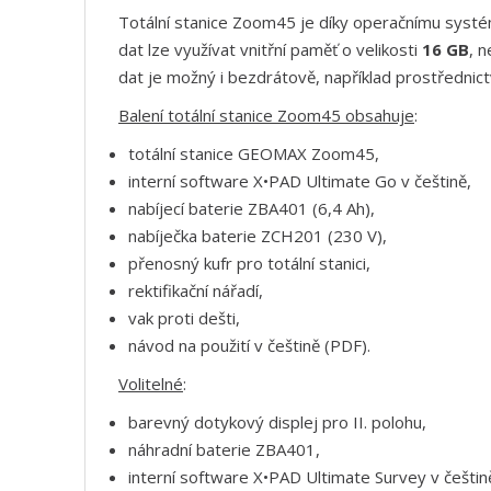
Totální stanice Zoom45 je díky operačnímu systé
dat lze využívat vnitřní paměť o velikosti
16 GB
, 
dat je možný i bezdrátově, například prostřednic
Balení totální stanice Zoom45 obsahuje
:
totální stanice GEOMAX Zoom45,
interní software X•PAD Ultimate Go v češtině,
nabíjecí baterie ZBA401 (6,4 Ah),
nabíječka baterie ZCH201 (230 V),
přenosný kufr pro totální stanici,
rektifikační nářadí,
vak proti dešti,
návod na použití v češtině (PDF).
Volitelné
:
barevný dotykový displej pro II. polohu,
náhradní baterie ZBA401,
interní software X•PAD Ultimate Survey v češtin