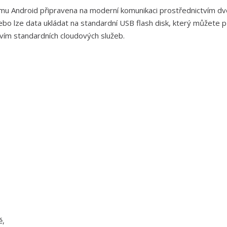
mu Android připravena na moderní komunikaci prostřednictvím dv
nebo lze data ukládat na standardní USB flash disk, který můžete př
tvím standardních cloudových služeb.
ě,