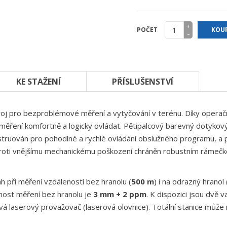
+
POČET
KOUP
-
KE STAŽENÍ
PŘÍSLUŠENSTVÍ
stroj pro bezproblémové měření a vytyčování v terénu.
Díky opera
i měření
komfortně a logicky
ovládat.
Pětipalcový barevný dotykový
nstruován pro pohodlné a rychlé ovládání obslužného programu, a
e proti vnějšímu mechanickému poškození chráněn robustním rámeč
 při měření vzdáleností bez hranolu (
500 m
) i na odrazný hranol 
nost měření bez hranolu je
3 mm + 2 ppm
. K dispozici jsou dvě 
ívá laserový provažovač (laserová olovnice).
Totální stanice může n