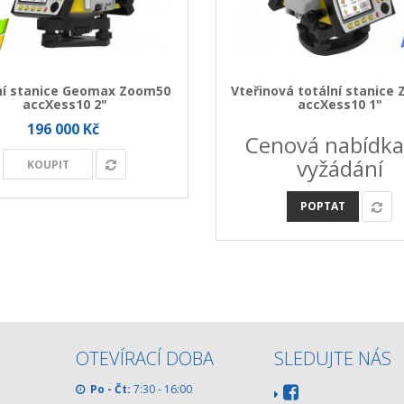
ní stanice Geomax Zoom50
Vteřinová totální stanice
accXess10 2"
accXess10 1"
196 000 Kč
Cenová nabídka
vyžádání
KOUPIT
POPTAT
OTEVÍRACÍ DOBA
SLEDUJTE NÁS
Po - Čt:
7:30 - 16:00