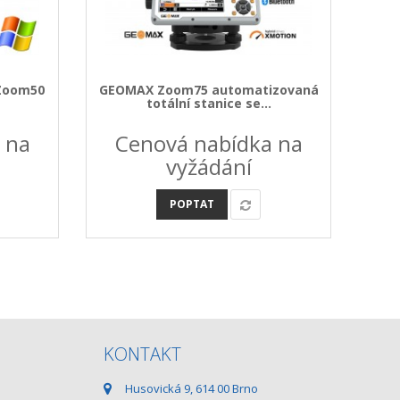
 Zoom50
GEOMAX Zoom75 automatizovaná
One
totální stanice se...
 na
Cenová nabídka na
C
vyžádání
POPTAT
KONTAKT
Husovická 9, 614 00 Brno