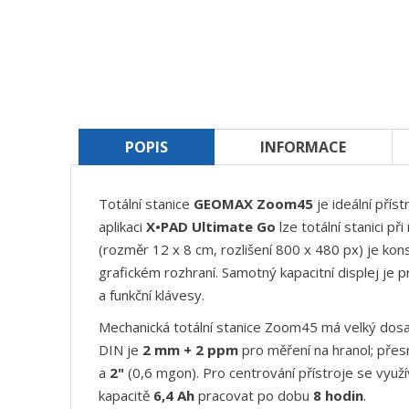
POPIS
INFORMACE
Totální stanice
GEOMAX Zoom45
je ideální pří
aplikaci
X•PAD Ultimate Go
lze totální stanici př
(rozměr 12 x 8 cm, rozlišení 800 x 480 px) je ko
grafickém rozhraní. Samotný kapacitní displej j
a funkční klávesy.
Mechanická totální stanice Zoom45 má velký dosah
DIN je
2 mm + 2 ppm
pro měření na hranol; přes
a
2"
(0,6 mgon). Pro centrování přístroje se využ
kapacitě
6,4 Ah
pracovat po dobu
8 hodin
.