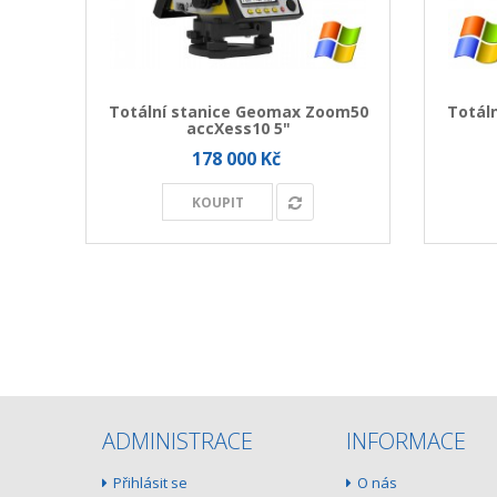
MAX
Totální stanice Geomax Zoom50
Totál
accXess10 5"
178 000 Kč
na
KOUPIT
ADMINISTRACE
INFORMACE
Přihlásit se
O nás