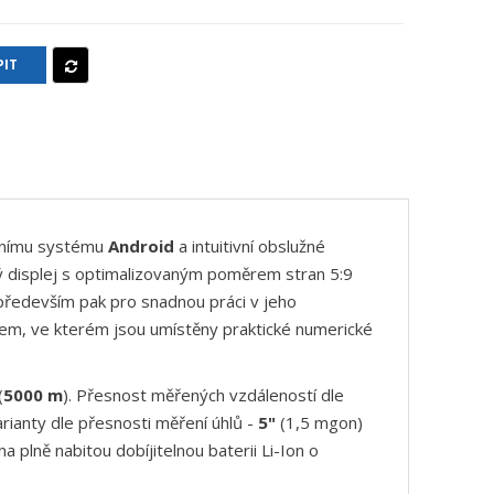
IT
čnímu systému
Android
a intuitivní obslužné
 displej s optimalizovaným poměrem stran 5:9
 především pak pro snadnou práci v jeho
kem, ve kterém jsou umístěny praktické numerické
(
5000 m
). Přesnost měřených vzdáleností dle
varianty dle přesnosti měření úhlů -
5"
(1,5 mgon)
a plně nabitou dobíjitelnou baterii Li-Ion o