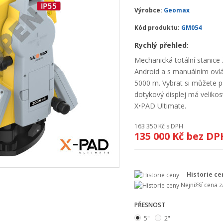
Výrobce:
Geomax
Kód produktu:
GM054
Rychlý přehled:
Mechanická totální stanic
Android a s manuálním ovl
5000 m. Vybrat si můžete p
dotykový displej má veliko
X•PAD Ultimate.
163 350 Kč
s DPH
135 000 Kč
bez DP
Historie ce
Nejnižší cena 
PŘESNOST
5"
2"