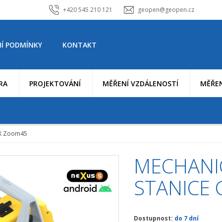
+420 545 210 121
geopen@geopen.cz
Í PODMÍNKY
KONTAKT
RA
PROJEKTOVÁNÍ
MĚŘENÍ VZDÁLENOSTÍ
MĚŘEN
AX Zoom45
MECHANI
STANICE
Dostupnost:
do 7 dní