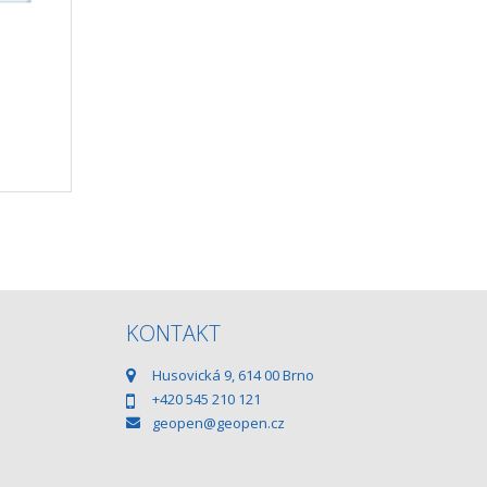
KONTAKT
Husovická 9, 614 00 Brno
+420 545 210 121
geopen@geopen.cz