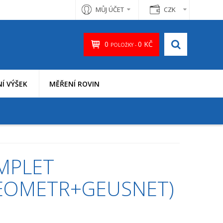
MŮJ ÚČET
CZK
0
0 KČ
POLOŽKY -
Í VÝŠEK
MĚŘENÍ ROVIN
MPLET
EOMETR+GEUSNET)