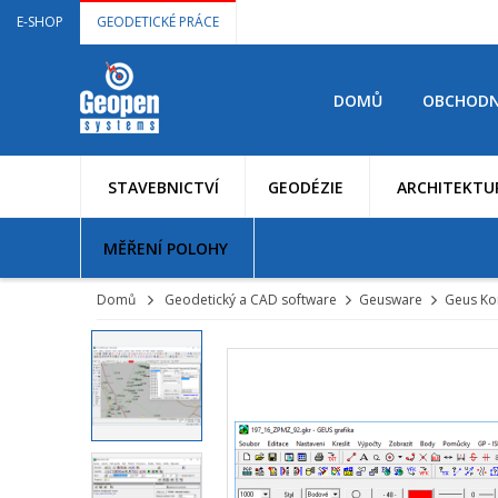
E-SHOP
GEODETICKÉ PRÁCE
DOMŮ
OBCHODN
STAVEBNICTVÍ
GEODÉZIE
ARCHITEKTU
MĚŘENÍ POLOHY
Domů
Geodetický a CAD software
Geusware
Geus Ko