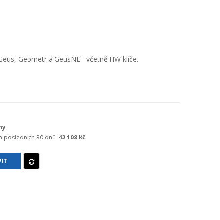
Geus, Geometr a GeusNET včetně HW klíče.
ny
za posledních 30 dnů:
42 108 Kč
IT