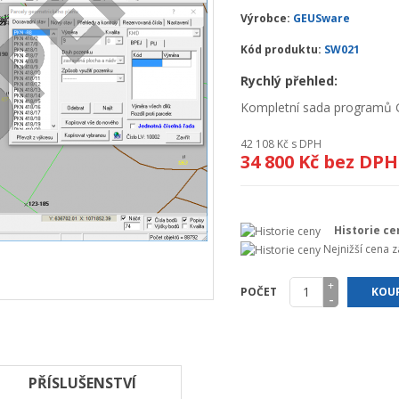
Výrobce:
GEUSware
Kód produktu:
SW021
Rychlý přehled:
Kompletní sada programů 
42 108 Kč
s DPH
34 800 Kč
bez DPH
Historie ce
Nejnižší cena 
+
POČET
KOUP
-
PŘÍSLUŠENSTVÍ