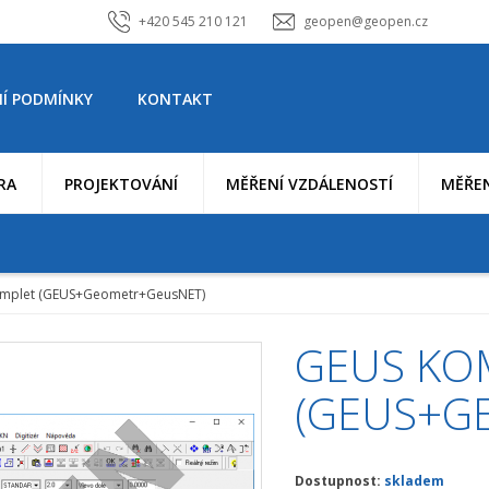
+420 545 210 121
geopen@geopen.cz
Í PODMÍNKY
KONTAKT
RA
PROJEKTOVÁNÍ
MĚŘENÍ VZDÁLENOSTÍ
MĚŘEN
mplet (GEUS+Geometr+GeusNET)
GEUS KO
(GEUS+G
Dostupnost:
skladem