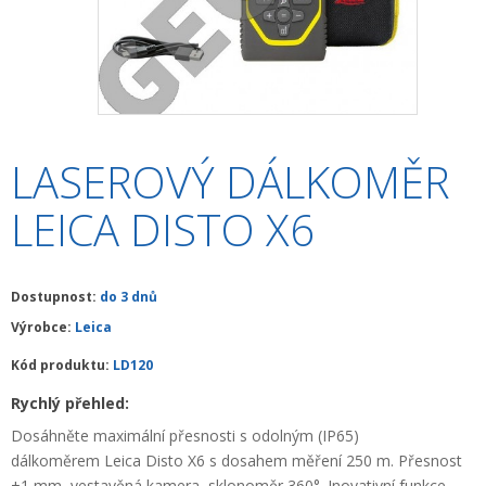
+
HLEDAČKY A DETEKTORY
+
TEODOLITY
+
TOTÁLNÍ STANICE
+
ZNAČKOVACÍ SPREJE SOPPEC
LASEROVÝ DÁLKOMĚR
+
ODOLNÉ RUČNÍ POČÍTAČE A TABLETY
LEICA DISTO X6
+
OSTATNÍ STAVEBNÍ MĚŘIDLA
+
MĚŘICKÉ POMŮCKY A PŘÍSLUŠENSTVÍ
Dostupnost:
do 3 dnů
Výrobce:
Leica
ARCHIV PŘÍSTROJŮ
Kód produktu:
LD120
+
PŘÍSLUŠENSTVÍ K PŘÍSTROJŮM
Rychlý přehled:
+
MĚŘÍCÍ PŘÍSTROJE SE SLEVOU
Dosáhněte maximální přesnosti s odolným (IP65)
dálkoměrem Leica Disto X6 s dosahem měření 250 m. Přesnost
NIVELACE MINIBAGRŮ A RYPADEL
±1 mm, vestavěná kamera, sklonoměr 360°. Inovativní funkce