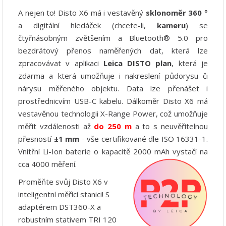
A nejen to!
Disto X6 má i vestavěný
sklonoměr 360 °
a digitální hledáček (chcete-li,
kameru
) se
čtyřnásobným zvětšením a Bluetooth® 5.0 pro
bezdrátový přenos naměřených dat, která lze
zpracovávat v aplikaci
Leica DISTO plan
, která je
zdarma a která umožňuje i nakreslení půdorysu či
nárysu měřeného objektu. Data lze přenášet i
prostřednicvím USB-C
kabelu
. Dálkoměr Disto X6 má
vestavěnou technologii X-Range Power, což umožňuje
měřit vzdálenosti až
do 250 m
a to s neuvěřitelnou
přesností
±1 mm
- vše certifikované dle ISO 16331-1.
Vnitřní
Li-Ion
baterie o kapacitě 2000 mAh vystačí na
cca 4000 měření.
Proměňte svůj Disto X6 v
inteligentní měřící stanici! S
adaptérem DST360-X a
robustním stativem TRI 120