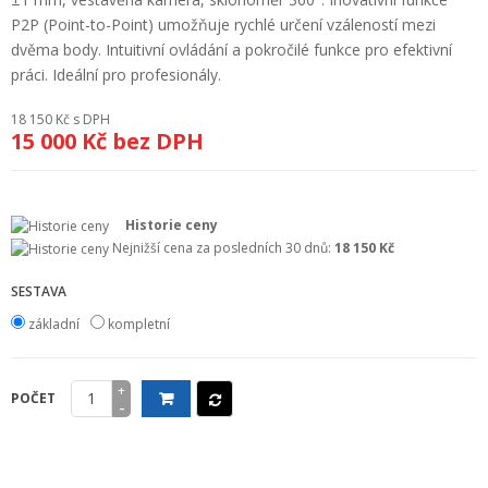
+
GEODETICKÝ A CAD SOFTWARE
P2P (Point-to-Point) umožňuje rychlé určení vzáleností mezi
dvěma body. Intuitivní ovládání a pokročilé funkce pro efektivní
OBCHODNÍ PODMÍNKY SPOLEČNOSTI GEOPEN, S.R.O.
práci. Ideální pro profesionály.
SERVIS A KALIBRACE
18 150 Kč
s DPH
15 000 Kč
bez DPH
INDIVIDUÁLNÍ PORADENSTVÍ
O NÁKUPU
Historie ceny
Nejnižší cena za posledních 30 dnů:
18 150 Kč
SESTAVA
základní
kompletní
+
POČET
-