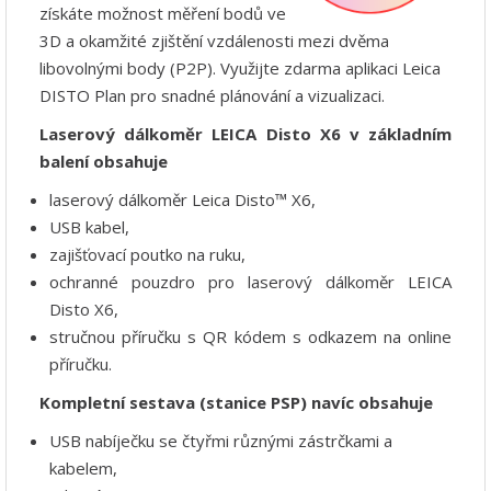
získáte možnost měření bodů ve
3D a okamžité zjištění vzdálenosti mezi dvěma
libovolnými body (P2P). Využijte zdarma aplikaci Leica
DISTO Plan pro snadné plánování a vizualizaci.
Laserový dálkoměr LEICA Disto X6 v základním
balení obsahuje
laserový dálkoměr Leica Disto™ X6,
USB kabel,
zajišťovací poutko na ruku,
ochranné pouzdro pro laserový dálkoměr LEICA
Disto X6,
stručnou příručku s QR kódem s odkazem na online
příručku.
Kompletní sestava
(stanice PSP)
navíc obsahuje
USB nabíječku se čtyřmi různými zástrčkami a
kabelem,