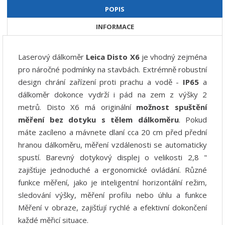
POPIS
INFORMACE
Laserový dálkoměr
Leica Disto X6
je vhodný zejména
pro náročné podmínky na stavbách. Extrémně robustní
design chrání zařízení proti prachu a vodě -
IP65
a
dálkoměr dokonce vydrží i pád na zem z výšky 2
metrů. Disto X6 má originální
možnost
spuštění
měření bez dotyku s tělem dálkoměru
. Pokud
máte zacíleno a mávnete dlaní cca 20 cm před přední
hranou dálkoměru, měření vzdálenosti se automaticky
spustí. Barevný dotykový displej o velikosti 2,8 "
zajišťuje jednoduché a ergonomické ovládání. Různé
funkce měření, jako je inteligentní horizontální režim,
sledování výšky, měření profilu nebo úhlu a funkce
Měření v obraze, zajišťují rychlé a efektivní dokončení
každé měřicí situace.