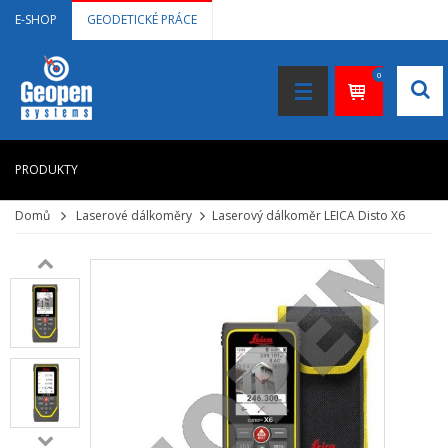
E-SHOP
GEODETICKÉ PRÁCE
0
PRODUKTY
Domů
Laserové dálkoměry
Laserový dálkoměr LEICA Disto X6
HOME
+
LASEROVÉ DÁLKOMĚRY
+
NIVELAČNÍ PŘÍSTROJE
+
STAVEBNÍ LASERY
+
DOKUMENTACE VE 3D
+
GNSS, GPS MĚŘENÍ