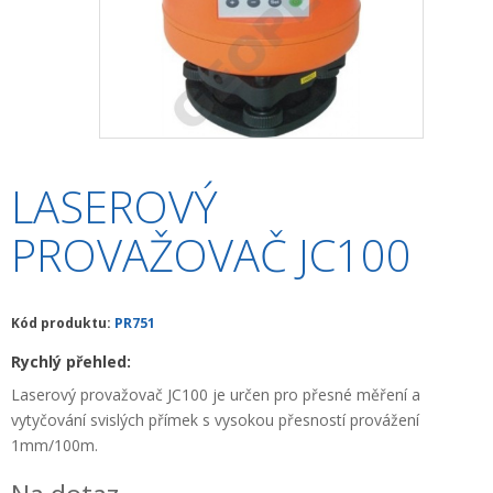
+
HLEDAČKY A DETEKTORY
+
TEODOLITY
+
TOTÁLNÍ STANICE
+
ZNAČKOVACÍ SPREJE SOPPEC
LASEROVÝ
+
ODOLNÉ RUČNÍ POČÍTAČE A TABLETY
PROVAŽOVAČ JC100
+
OSTATNÍ STAVEBNÍ MĚŘIDLA
+
MĚŘICKÉ POMŮCKY A PŘÍSLUŠENSTVÍ
Kód produktu:
PR751
ARCHIV PŘÍSTROJŮ
Rychlý přehled:
+
PŘÍSLUŠENSTVÍ K PŘÍSTROJŮM
Laserový provažovač JC100 je určen pro přesné měření a
vytyčování svislých přímek s vysokou přesností provážení
+
MĚŘÍCÍ PŘÍSTROJE SE SLEVOU
1mm/100m.
NIVELACE MINIBAGRŮ A RYPADEL