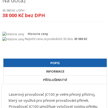
Na dotaz
+
GEODETICKÝ A CAD SOFTWARE
45 980 Kč
s DPH
38 000 Kč
bez DPH
OBCHODNÍ PODMÍNKY SPOLEČNOSTI GEOPEN, S.R.O.
SERVIS A KALIBRACE
Historie ceny
INDIVIDUÁLNÍ PORADENSTVÍ
Nejnižší cena za posledních 30 dnů:
45 980 Kč
O NÁKUPU
POPIS
INFORMACE
PŘÍSLUŠENSTVÍ
Laserový provažovač JC100 je velmi přesný přístroj,
který se využívá pro přesné provažování přímek.
Provažovač JC100 umožňuje vytyčovat svislou přímku