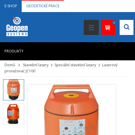
E-SHOP
GEODETICKÉ PRÁCE
0
PRODUKTY
Domů
Stavební lasery
Speciální stavební lasery
Laserový
HOME
provažovač JC100
+
LASEROVÉ DÁLKOMĚRY
+
NIVELAČNÍ PŘÍSTROJE
+
STAVEBNÍ LASERY
+
DOKUMENTACE VE 3D
+
GNSS, GPS MĚŘENÍ