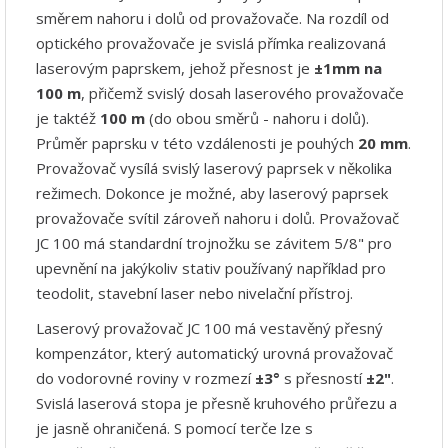
směrem nahoru i dolů od provažovače. Na rozdíl od
optického provažovače je svislá přímka realizovaná
laserovým paprskem, jehož přesnost je
±1mm na
100 m
, přičemž svislý dosah laserového provažovače
je taktéž
100 m
(do obou směrů - nahoru i dolů).
Průměr paprsku v této vzdálenosti je pouhých
20 mm
.
Provažovač vysílá svislý laserový paprsek v několika
režimech. Dokonce je možné, aby laserový paprsek
provažovače svítil zároveň nahoru i dolů. Provažovač
JC 100 má standardní trojnožku se závitem 5/8" pro
upevnění na jakýkoliv stativ používaný například pro
teodolit, stavební laser nebo nivelační přístroj.
Laserový provažovač JC 100 má vestavěný přesný
kompenzátor, který automatický urovná provažovač
do vodorovné roviny v rozmezí
±3°
s přesností
±2"
.
Svislá laserová stopa je přesně kruhového průřezu a
je jasně ohraničená. S pomocí terče lze s