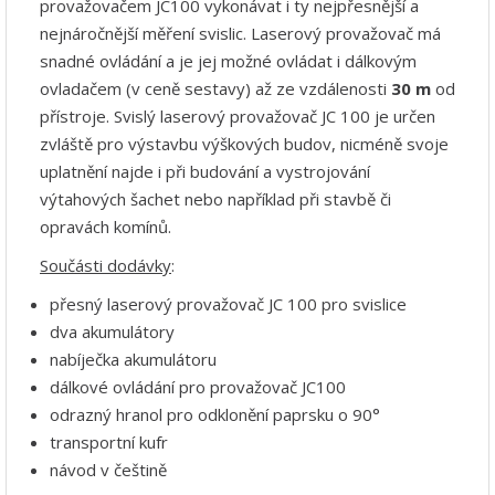
provažovačem JC100 vykonávat i ty nejpřesnější a
nejnáročnější měření svislic. Laserový provažovač má
snadné ovládání a je jej možné ovládat i dálkovým
ovladačem (v ceně sestavy) až ze vzdálenosti
30 m
od
přístroje. Svislý laserový provažovač JC 100 je určen
zvláště pro výstavbu výškových budov, nicméně svoje
uplatnění najde i při budování a vystrojování
výtahových šachet nebo například při stavbě či
opravách komínů.
Součásti dodávky
:
přesný laserový provažovač JC 100 pro svislice
dva akumulátory
nabíječka akumulátoru
dálkové ovládání pro provažovač JC100
odrazný hranol pro odklonění paprsku o 90°
transportní kufr
návod v češtině