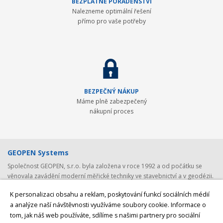
BEZPLATNÉ PORADENSTVÍ
Nalezneme optimální řešení
přímo pro vaše potřeby
BEZPEČNÝ NÁKUP
Máme plně zabezpečený
nákupní proces
GEOPEN Systems
Společnost GEOPEN, s.r.o. byla založena v roce 1992 a od počátku se
věnovala zavádění moderní měřické techniky ve stavebnictví a v geodézii.
První světovou značkou, kterou společnost představila v ČR, byl Pentax -
K personalizaci obsahu a reklam, poskytování funkcí sociálních médií
přední japonský výrobce (nejen) geodetické techniky. Postupem času byla
a analýze naší návštěvnosti využíváme soubory cookie. Informace o
nabídka rozšířena o spolehlivá laserová zařízení Laser Alignment a
tom, jak náš web používáte, sdílíme s našimi partnery pro sociální
Mikrofyn. S rozvojem satelitních systémů jsme v roce 2008 navázali