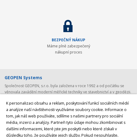
BEZPEČNÝ NÁKUP
Máme plně zabezpečený
nákupní proces
GEOPEN Systems
Společnost GEOPEN, s.r.o. byla založena v roce 1992 a od počátku se
věnovala zavádění moderní měřické techniky ve stavebnictví a v geodézii.
První světovou značkou, kterou společnost představila v ČR, byl Pentax -
K personalizaci obsahu a reklam, poskytování funkcí sociálních médií
přední japonský výrobce (nejen) geodetické techniky. Postupem času byla
a analýze naší návštěvnosti využíváme soubory cookie. Informace o
nabídka rozšířena o spolehlivá laserová zařízení Laser Alignment a
tom, jak náš web používáte, sdílíme s našimi partnery pro sociální
Mikrofyn. S rozvojem satelitních systémů jsme v roce 2008 navázali
spolupráci se společností
Javad GNSS, světovým producentem GNSS
média, inzerci a analýzy. Partneři tyto údaje mohou zkombinovat s
přijímačů a GNSS antén
z USA. V posledních letech byly do naší nabídky
dalšími informacemi, které jste jim poskytli nebo které získali v
přidány ještě lokátory podzemních vedení
CableDetection a speciální
důsledku toho, že používáte jejich služby.
Pokud nesouhlasíte,