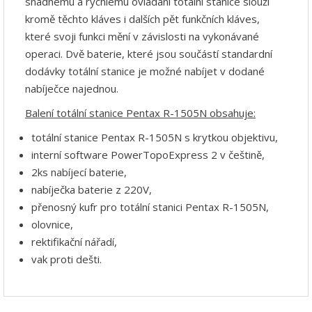
snadnému a rychlému ovládání totální stanice slouží
kromě těchto kláves i dalších pět funkčních kláves,
které svoji funkci mění v závislosti na vykonávané
operaci. Dvě baterie, které jsou součástí standardní
dodávky totální stanice je možné nabíjet v dodané
nabíječce najednou.
Balení totální stanice Pentax R-1505N obsahuje:
totální stanice Pentax R-1505N s krytkou objektivu,
interní software PowerTopoExpress 2 v češtině,
2ks nabíjecí baterie,
nabíječka baterie z 220V,
přenosný kufr pro totální stanici Pentax R-1505N,
olovnice,
rektifikační nářadí,
vak proti dešti.