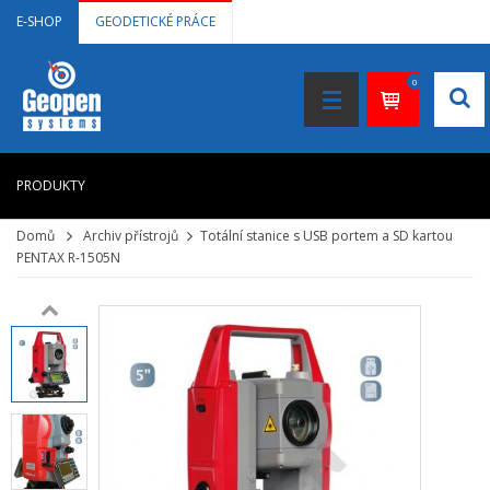
E-SHOP
GEODETICKÉ PRÁCE
0
PRODUKTY
Domů
Archiv přístrojů
Totální stanice s USB portem a SD kartou
HOME
PENTAX R-1505N
+
LASEROVÉ DÁLKOMĚRY
+
NIVELAČNÍ PŘÍSTROJE
+
STAVEBNÍ LASERY
+
DOKUMENTACE VE 3D
+
GNSS, GPS MĚŘENÍ