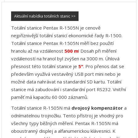
Aktuální nabídka totálních stanic >>
Totální stanice Pentax R-1505N je cenově
nejpříznivější totální stanicí ekonomické řady R-1500.
Totální stanice Pentax R-1505N měří bez použití
hranolu až na vzdálenost
500 m
! Dosah při měření
vzdáleností na hranol byl zvýšen na 3000 m. Úhlová
přesnost této totální stanice je
5"
. Pro přenos dat se
především využívá vestavěný USB port mini nebo je
možné data nahrávat na standardní SD kartu. Totální
stanice má zabudování i standardní port RS232. Vnitřní
paměť má kapacitu 60 000 záznamů.
Totální stanice R-1505N má
dvojosý kompenzátor
a
odnímatelnou trojnožku. Tento přístroj je vhodný pro
všechny typy běžných měření. Pentax R-1505N má
oboustranný displej a alfanumerickou klávesnici. K