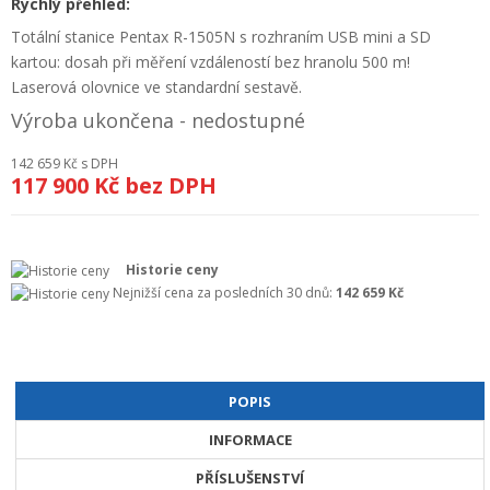
Rychlý přehled:
+
GEODETICKÝ A CAD SOFTWARE
Totální stanice Pentax R-1505N s rozhraním USB mini a SD
kartou: dosah při měření vzdáleností bez hranolu 500 m!
OBCHODNÍ PODMÍNKY SPOLEČNOSTI GEOPEN, S.R.O.
Laserová olovnice ve standardní sestavě.
SERVIS A KALIBRACE
Výroba ukončena - nedostupné
INDIVIDUÁLNÍ PORADENSTVÍ
142 659 Kč
s DPH
117 900 Kč
bez DPH
O NÁKUPU
Historie ceny
Nejnižší cena za posledních 30 dnů:
142 659 Kč
POPIS
INFORMACE
PŘÍSLUŠENSTVÍ