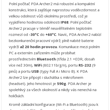
Polní počítač PDA Archer
2 má robustní a kompaktní
konstrukci, která zajišťuje naprostou voděvzdornost a
velkou odolnost vůči okolnímu prostředí, což je
vyjádřeno hodnotou odolnosti
IP68
. Polní počítač
Archer2 pracuje v téměř neuvěřitelném teplotním
rozmezí od
-30°C
do
+60°C
. Navíc, PDA Archer2 nabízí
bezkonkurenční pracovní výdrž; plně nabité baterie
vydrží
až 20 hodin provozu
. Komunikace mezi polním
PC a externím zařízením může probíhat
prostřednictvím
Bluetooth
(třída 2.1 +EDR, dosah
více než 30m),
WiFi
(802.11b/g/n), portu
RS-232
(9
pinů) a portu
USB
(typy Full A i Micro B). K PDA
Archer2 lze připojit i sluchátka s mikrofonem
(headset). Jeho hmotnost je
590g
. PDA Archer je
spolehlivý za všech okolností a nikdy vás nenechá na
holičkách.
Kromě základní konfigurace (Wi-Fi a Bluetooth) jsou k