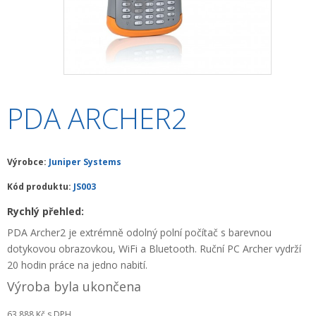
+
HLEDAČKY A DETEKTORY
+
TEODOLITY
+
TOTÁLNÍ STANICE
+
ZNAČKOVACÍ SPREJE SOPPEC
PDA ARCHER2
+
ODOLNÉ RUČNÍ POČÍTAČE A TABLETY
+
OSTATNÍ STAVEBNÍ MĚŘIDLA
Výrobce:
Juniper Systems
+
MĚŘICKÉ POMŮCKY A PŘÍSLUŠENSTVÍ
Kód produktu:
JS003
Rychlý přehled:
ARCHIV PŘÍSTROJŮ
PDA Archer2 je extrémně odolný polní počítač s barevnou
+
PŘÍSLUŠENSTVÍ K PŘÍSTROJŮM
dotykovou obrazovkou, WiFi a Bluetooth. Ruční PC Archer vydrží
20 hodin práce na jedno nabití.
+
MĚŘÍCÍ PŘÍSTROJE SE SLEVOU
Výroba byla ukončena
NIVELACE MINIBAGRŮ A RYPADEL
63 888 Kč
s DPH