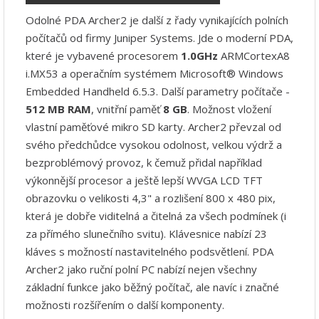
Odolné PDA Archer
2 je další z řady vynikajících polních
počítačů od firmy Juniper Systems. Jde o moderní PDA,
které je vybavené procesorem
1.0GHz
ARMCortexA8
i.MX53 a operačním systémem Microsoft® Windows
Embedded Handheld 6.5.3. Další parametry počítače -
512 MB RAM
, vnitřní paměť
8 GB
. Možnost vložení
vlastní paměťové mikro SD karty. Archer2 převzal od
svého předchůdce vysokou odolnost, velkou výdrž a
bezproblémový provoz, k čemuž přidal například
výkonnější procesor a ještě lepší
WVGA LCD TFT
obrazovku o velikosti 4,3" a rozlišení 800 x 480 pix,
která je dobře viditelná a čitelná za všech podmínek (i
za přímého slunečního svitu). Klávesnice nabízí 23
kláves s možností nastavitelného podsvětlení. PDA
Archer2 jako ruční polní PC nabízí nejen všechny
základní funkce jako běžný počítač, ale navíc i značné
možnosti rozšířením o další komponenty.