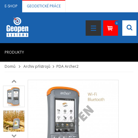
E-SHOP
GEODETICKÉ PRÁCE
0
PRODUKTY
Domů
Archiv přístrojů
PDA Archer2
HOME
+
LASEROVÉ DÁLKOMĚRY
+
NIVELAČNÍ PŘÍSTROJE
+
STAVEBNÍ LASERY
+
DOKUMENTACE VE 3D
+
GNSS, GPS MĚŘENÍ