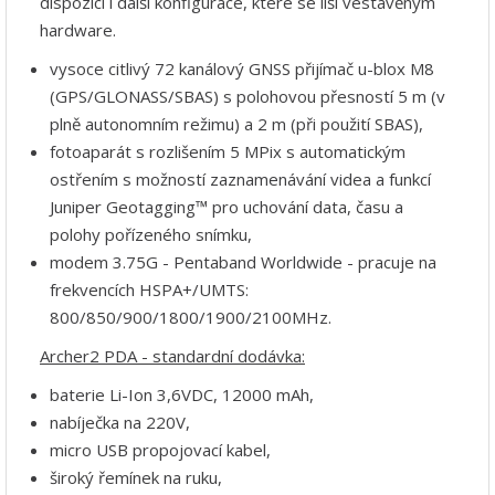
dispozici i další konfigurace, které se liší vestavěným
hardware.
vysoce citlivý 72 kanálový GNSS přijímač u-blox M8
(GPS/GLONASS/SBAS) s polohovou přesností 5 m (v
plně autonomním režimu) a
2 m (při použití SBAS),
fotoaparát s rozlišením 5 MPix s automatickým
ostřením s možností zaznamenávání videa a funkcí
Juniper Geotagging™ pro uchování data, času a
polohy pořízeného snímku,
modem 3.75G - Pentaband Worldwide - pracuje na
frekvencích HSPA+/UMTS:
800/850/900/1800/1900/2100MHz.
Archer2 PDA - standardní dodávka:
baterie Li-Ion 3,6VDC, 12000 mAh,
nabíječka na 220V,
micro USB propojovací kabel,
široký řemínek na ruku,