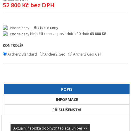
52 800 Kč
bez DPH
+
GEODETICKÝ A CAD SOFTWARE
OBCHODNÍ PODMÍNKY SPOLEČNOSTI GEOPEN, S.R.O.
Historie ceny
SERVIS A KALIBRACE
Nejnižší cena za posledních 30 dnů:
63 888 Kč
INDIVIDUÁLNÍ PORADENSTVÍ
KONTROLÉR
O NÁKUPU
Archer2 Standard
Archer2 Geo
Archer2 Geo Cell
POPIS
INFORMACE
PŘÍSLUŠENSTVÍ
Aktuální nabídka odolných tabletu Juniper >>